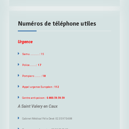
Numéros de téléphone utiles
Urgence
Samu ……………
:
15
Police………..
: 17
Pompiers ……….
: 18
Appel urgence Européen
: 112
Centre anti-poison
: 0.800.59.59.59
A Saint Valery en Caux
Cabinet Médical Félix Devé: 02.35.97.04.88