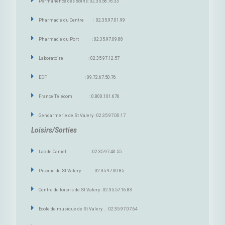
Permanence des soins: 02.35.58.76.33
Pharmacie du Centre : 02.35.97.01.99
Pharmacie du Port : 02.35.97.09.88
Laboratoire : 02.35.97.12.57
EDF : 09.72.67.50.76
France Télécom : 0.800.101.676
Gendarmerie de St Valery : 02.35.97.00.17
Loisirs/Sorties
Lac de Caniel : 02.35.97.40.55
Piscine de St Valery : 02.35.97.00.85
Centre de loisirs de St Valery : 02.35.57.16.83
Ecole de musique de St Valery .. : 02.35.97.07.64