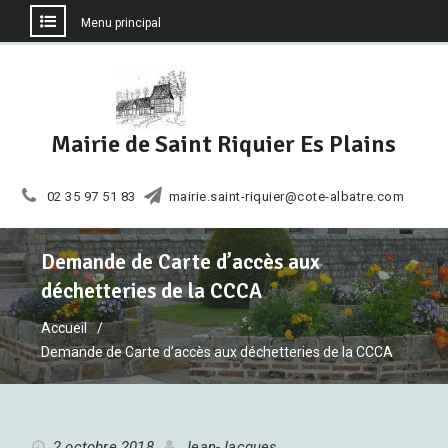
Menu principal
Aller
au
contenu
Mairie de Saint Riquier Es Plains
02 35 97 51 83
mairie.saint-riquier@cote-albatre.com
Demande de Carte d’accès aux
déchetteries de la CCCA
Accueil
Demande de Carte d’accès aux déchetteries de la CCCA
2 octobre 2018
Jean-Jacques