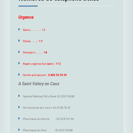
Urgence
Samu ……………
:
15
Police………..
: 17
Pompiers ……….
: 18
Appel urgence Européen
: 112
Centre anti-poison
: 0.800.59.59.59
A Saint Valery en Caux
Cabinet Médical Félix Devé: 02.35.97.04.88
Permanence des soins: 02.35.58.76.33
Pharmacie du Centre : 02.35.97.01.99
Pharmacie du Port : 02.35.97.09.88