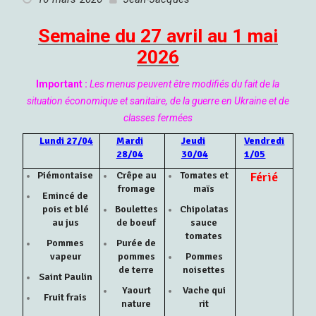
Semaine du 27 avril au 1 mai
2026
Important :
Les menus peuvent être modifiés du fait de la
situation économique et sanitaire, de la guerre en Ukraine et de
classes fermées
Lundi 27/04
Mardi
Jeudi
Vendredi
28/04
30/04
1/05
Piémontaise
Crêpe au
Tomates et
Férié
fromage
maïs
Emincé de
pois et blé
Boulettes
Chipolatas
au jus
de boeuf
sauce
tomates
Pommes
Purée de
vapeur
pommes
Pommes
de terre
noisettes
Saint Paulin
Yaourt
Vache qui
Fruit frais
nature
rit