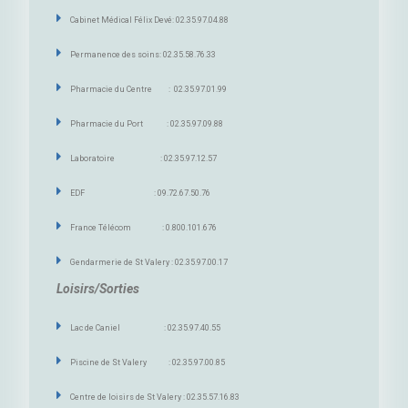
Cabinet Médical Félix Devé: 02.35.97.04.88
Permanence des soins: 02.35.58.76.33
Pharmacie du Centre : 02.35.97.01.99
Pharmacie du Port : 02.35.97.09.88
Laboratoire : 02.35.97.12.57
EDF : 09.72.67.50.76
France Télécom : 0.800.101.676
Gendarmerie de St Valery : 02.35.97.00.17
Loisirs/Sorties
Lac de Caniel : 02.35.97.40.55
Piscine de St Valery : 02.35.97.00.85
Centre de loisirs de St Valery : 02.35.57.16.83