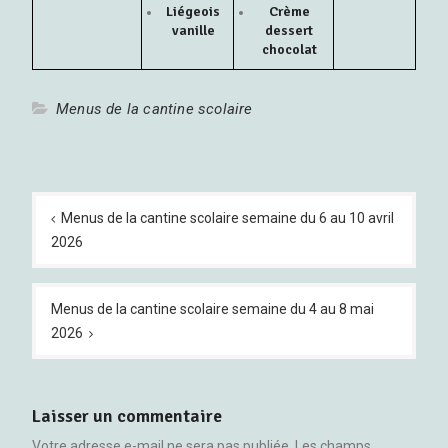
Liégeois
Crème
vanille
dessert
chocolat
Menus de la cantine scolaire
Navigation
de
Menus de la cantine scolaire semaine du 6 au 10 avril
2026
l’article
Menus de la cantine scolaire semaine du 4 au 8 mai
2026
Laisser un commentaire
Votre adresse e-mail ne sera pas publiée.
Les champs