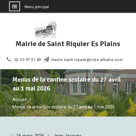
Menu principal
Aller
au
contenu
Mairie de Saint Riquier Es Plains
02 35 97 51 83
mairie.saint-riquier@cote-albatre.com
Menus de la cantine scolaire du 27 avril
au 1 mai 2026
Accueil
Menus de la cantine scolaire du 27 avril au 1 mai 2026
16 mars 2026
Jean-Jacques