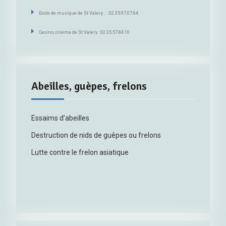
Ecole de musique de St Valery .. : 02.35.97.07.64
Casino, cinéma de St Valery : 02.35.57.84.10
Abeilles, guèpes, frelons
Essaims d’abeilles
Destruction de nids de guêpes ou frelons
Lutte contre le frelon asiatique