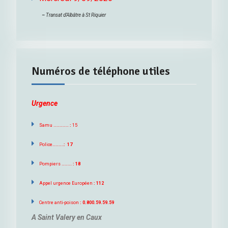
–
Transat d’Albâtre à St Riquier
Numéros de téléphone utiles
Urgence
Samu ……………
:
15
Police………..
: 17
Pompiers ……….
: 18
Appel urgence Européen
: 112
Centre anti-poison
: 0.800.59.59.59
A Saint Valery en Caux