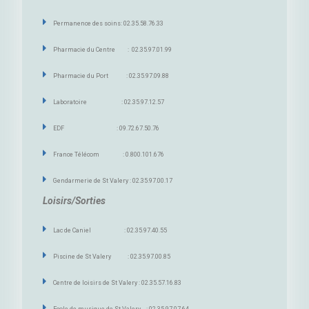
Permanence des soins: 02.35.58.76.33
Pharmacie du Centre : 02.35.97.01.99
Pharmacie du Port : 02.35.97.09.88
Laboratoire : 02.35.97.12.57
EDF : 09.72.67.50.76
France Télécom : 0.800.101.676
Gendarmerie de St Valery : 02.35.97.00.17
Loisirs/Sorties
Lac de Caniel : 02.35.97.40.55
Piscine de St Valery : 02.35.97.00.85
Centre de loisirs de St Valery : 02.35.57.16.83
Ecole de musique de St Valery .. : 02.35.97.07.64