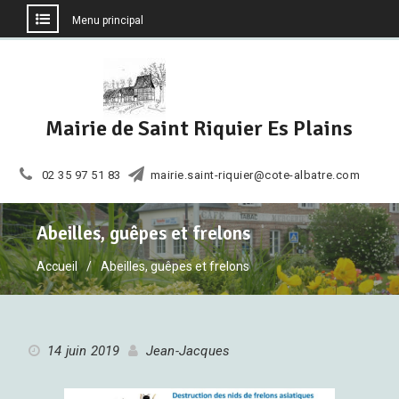
Menu principal
Aller
au
contenu
Mairie de Saint Riquier Es Plains
02 35 97 51 83
mairie.saint-riquier@cote-albatre.com
Abeilles, guêpes et frelons
Accueil
Abeilles, guêpes et frelons
14 juin 2019
Jean-Jacques