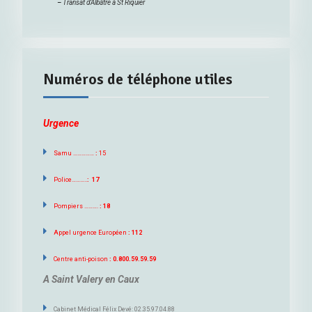
–
Transat d’Albâtre à St Riquier
Numéros de téléphone utiles
Urgence
Samu ……………
:
15
Police………..
: 17
Pompiers ……….
: 18
Appel urgence Européen
: 112
Centre anti-poison
: 0.800.59.59.59
A Saint Valery en Caux
Cabinet Médical Félix Devé: 02.35.97.04.88