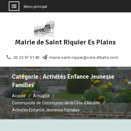
Menu principal
Aller
au
contenu
Mairie de Saint Riquier Es Plains
02 35 97 51 83
mairie.saint-riquier@cote-albatre.com
Catégorie :
Activités Enfance Jeunesse
Familles
Accueil
Actualité
Communuté de Communes de la Côte d'Albâtre
Activités Enfance Jeunesse Familles