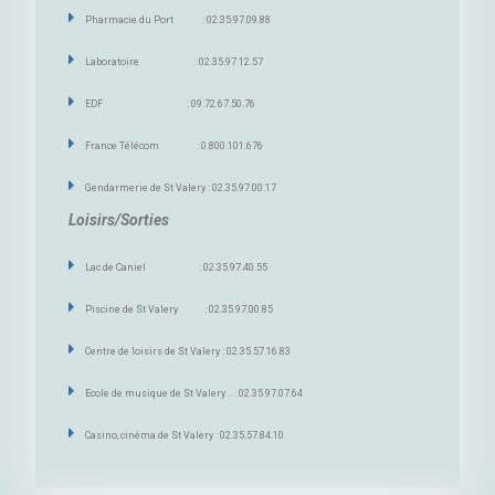
Pharmacie du Port : 02.35.97.09.88
Laboratoire : 02.35.97.12.57
EDF : 09.72.67.50.76
France Télécom : 0.800.101.676
Gendarmerie de St Valery : 02.35.97.00.17
Loisirs/Sorties
Lac de Caniel : 02.35.97.40.55
Piscine de St Valery : 02.35.97.00.85
Centre de loisirs de St Valery : 02.35.57.16.83
Ecole de musique de St Valery .. : 02.35.97.07.64
Casino, cinéma de St Valery : 02.35.57.84.10