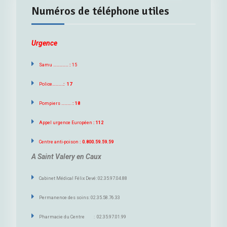
Numéros de téléphone utiles
Urgence
Samu ……………
:
15
Police………..
: 17
Pompiers ……….
: 18
Appel urgence Européen
: 112
Centre anti-poison
: 0.800.59.59.59
A Saint Valery en Caux
Cabinet Médical Félix Devé: 02.35.97.04.88
Permanence des soins: 02.35.58.76.33
Pharmacie du Centre : 02.35.97.01.99