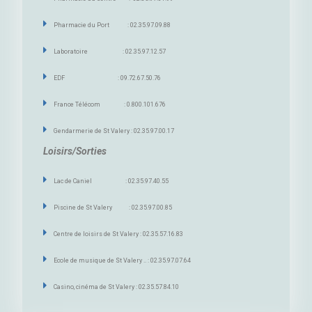
Pharmacie du Port : 02.35.97.09.88
Laboratoire : 02.35.97.12.57
EDF : 09.72.67.50.76
France Télécom : 0.800.101.676
Gendarmerie de St Valery : 02.35.97.00.17
Loisirs/Sorties
Lac de Caniel : 02.35.97.40.55
Piscine de St Valery : 02.35.97.00.85
Centre de loisirs de St Valery : 02.35.57.16.83
Ecole de musique de St Valery .. : 02.35.97.07.64
Casino, cinéma de St Valery : 02.35.57.84.10