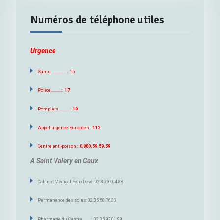
Numéros de téléphone utiles
Urgence
Samu ……………
:
15
Police………..
: 17
Pompiers ……….
: 18
Appel urgence Européen
: 112
Centre anti-poison
: 0.800.59.59.59
A Saint Valery en Caux
Cabinet Médical Félix Devé: 02.35.97.04.88
Permanence des soins: 02.35.58.76.33
Pharmacie du Centre : 02.35.97.01.99