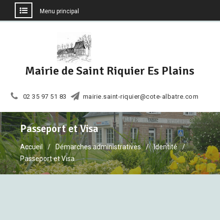
Menu principal
Aller
au
contenu
Mairie de Saint Riquier Es Plains
02 35 97 51 83
mairie.saint-riquier@cote-albatre.com
Passeport et Visa
Accueil
Démarches administratives
Identité
Passeport et Visa