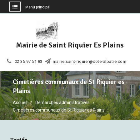
Menu principal
Aller
au
contenu
Mairie de Saint Riquier Es Plains
02 35 97 51 83
mairie.saint-riquier@cote-albatre.com
Cimetières communaux de St Riquier es
Plains
Accueil
Démarches administratives
Cimetières communaux de St Riquier es Plains