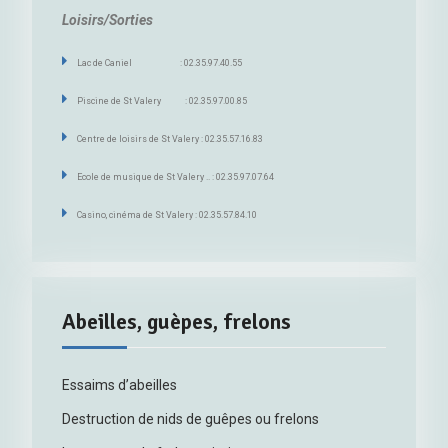
Loisirs/Sorties
Lac de Caniel : 02.35.97.40.55
Piscine de St Valery : 02.35.97.00.85
Centre de loisirs de St Valery : 02.35.57.16.83
Ecole de musique de St Valery .. : 02.35.97.07.64
Casino, cinéma de St Valery : 02.35.57.84.10
Abeilles, guèpes, frelons
Essaims d’abeilles
Destruction de nids de guêpes ou frelons