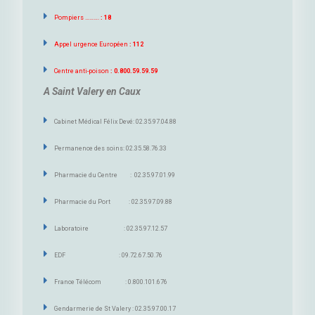
Pompiers ……….
: 18
Appel urgence Européen
: 112
Centre anti-poison
: 0.800.59.59.59
A Saint Valery en Caux
Cabinet Médical Félix Devé: 02.35.97.04.88
Permanence des soins: 02.35.58.76.33
Pharmacie du Centre : 02.35.97.01.99
Pharmacie du Port : 02.35.97.09.88
Laboratoire : 02.35.97.12.57
EDF : 09.72.67.50.76
France Télécom : 0.800.101.676
Gendarmerie de St Valery : 02.35.97.00.17