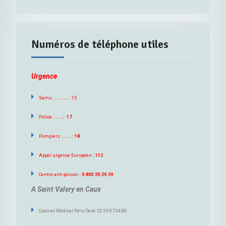
Numéros de téléphone utiles
Urgence
Samu ……………
:
15
Police………..
: 17
Pompiers ……….
: 18
Appel urgence Européen
: 112
Centre anti-poison
: 0.800.59.59.59
A Saint Valery en Caux
Cabinet Médical Félix Devé: 02.35.97.04.88