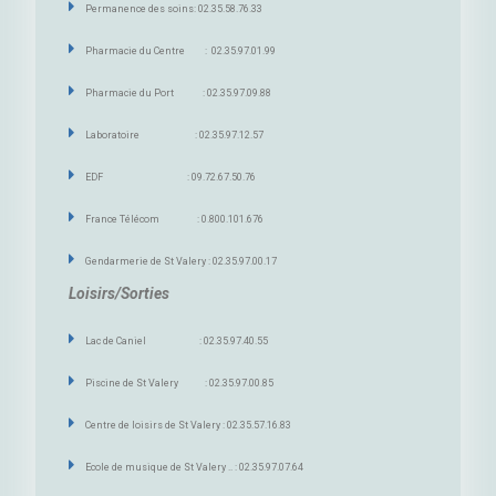
Permanence des soins: 02.35.58.76.33
Pharmacie du Centre : 02.35.97.01.99
Pharmacie du Port : 02.35.97.09.88
Laboratoire : 02.35.97.12.57
EDF : 09.72.67.50.76
France Télécom : 0.800.101.676
Gendarmerie de St Valery : 02.35.97.00.17
Loisirs/Sorties
Lac de Caniel : 02.35.97.40.55
Piscine de St Valery : 02.35.97.00.85
Centre de loisirs de St Valery : 02.35.57.16.83
Ecole de musique de St Valery .. : 02.35.97.07.64