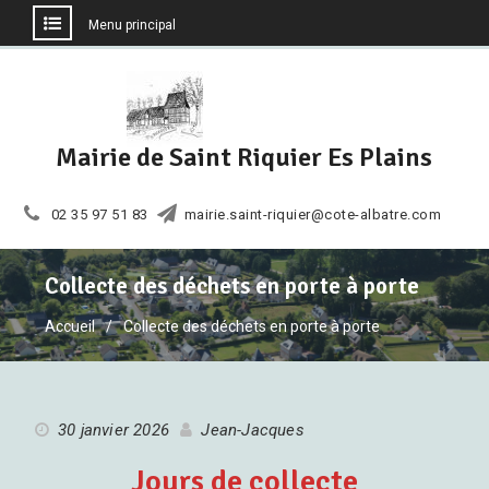
Menu principal
Aller
au
contenu
Mairie de Saint Riquier Es Plains
02 35 97 51 83
mairie.saint-riquier@cote-albatre.com
Collecte des déchets en porte à porte
Accueil
Collecte des déchets en porte à porte
30 janvier 2026
Jean-Jacques
Jours de collecte