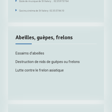
Ecole de musique de St Valery .. : 02.35.97.07.64
Casino, cinéma de St Valery : 02.35.57.84.10
Abeilles, guèpes, frelons
Essaims d’abeilles
Destruction de nids de guêpes ou frelons
Lutte contre le frelon asiatique