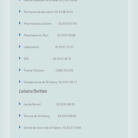
Cabinet Médical Félix Devé: 02.35.97.04.88
Permanence des soins: 02.35.58.76.33
Pharmacie du Centre : 02.35.97.01.99
Pharmacie du Port : 02.35.97.09.88
Laboratoire : 02.35.97.12.57
EDF : 09.72.67.50.76
France Télécom : 0.800.101.676
Gendarmerie de St Valery : 02.35.97.00.17
Loisirs/Sorties
Lac de Caniel : 02.35.97.40.55
Piscine de St Valery : 02.35.97.00.85
Centre de loisirs de St Valery : 02.35.57.16.83