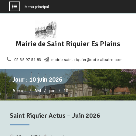
Menu principal
Aller
au
contenu
Mairie de Saint Riquier Es Plains
02 35 97 51 83
mairie.saint-riquier@cote-albatre.com
Jour :
10 juin 2026
Accueil
AM
juin
10
Saint Riquier Actus – Juin 2026