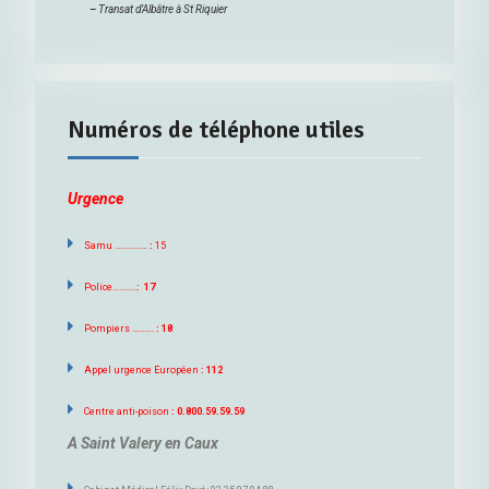
–
Transat d’Albâtre à St Riquier
Numéros de téléphone utiles
Urgence
Samu ……………
:
15
Police………..
: 17
Pompiers ……….
: 18
Appel urgence Européen
: 112
Centre anti-poison
: 0.800.59.59.59
A Saint Valery en Caux