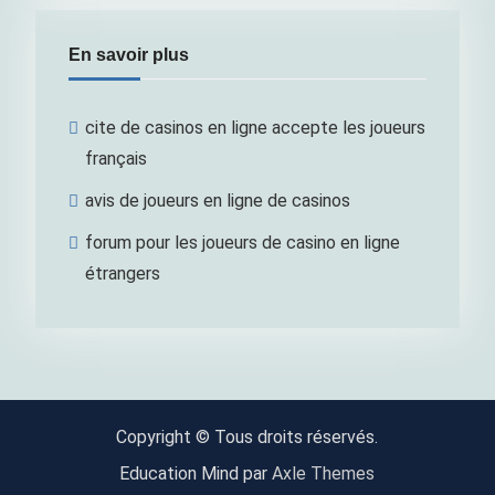
En savoir plus
cite de casinos en ligne accepte les joueurs
français
avis de joueurs en ligne de casinos
forum pour les joueurs de casino en ligne
étrangers
Copyright © Tous droits réservés.
Education Mind par
Axle Themes