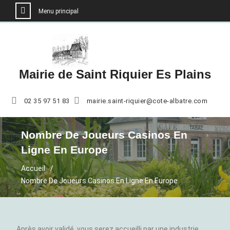
Menu principal
Aller
au
contenu
Mairie de Saint Riquier Es Plains
02 35 97 51 83
mairie.saint-riquier@cote-albatre.com
Nombre De Joueurs Casinos En
Ligne En Europe
Accueil
Nombre De Joueurs Casinos En Ligne En Europe
Après avoir validé, vous serez accueilli par une industrie