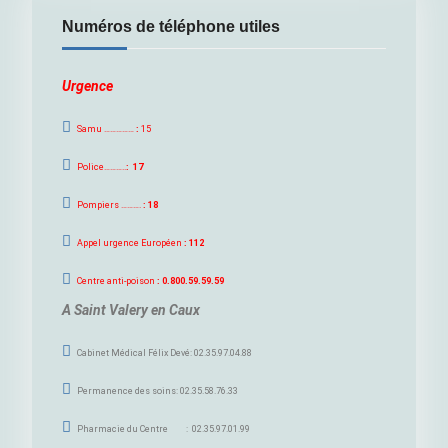
Numéros de téléphone utiles
Urgence
Samu ……………
:
15
Police………..
: 17
Pompiers ……….
: 18
Appel urgence Européen
: 112
Centre anti-poison
: 0.800.59.59.59
A Saint Valery en Caux
Cabinet Médical Félix Devé: 02.35.97.04.88
Permanence des soins: 02.35.58.76.33
Pharmacie du Centre : 02.35.97.01.99