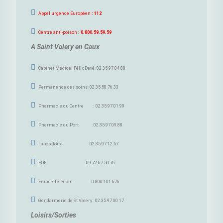
Appel urgence Européen
: 112
Centre anti-poison
: 0.800.59.59.59
A Saint Valery en Caux
Cabinet Médical Félix Devé: 02.35.97.04.88
Permanence des soins: 02.35.58.76.33
Pharmacie du Centre : 02.35.97.01.99
Pharmacie du Port : 02.35.97.09.88
Laboratoire : 02.35.97.12.57
EDF : 09.72.67.50.76
France Télécom : 0.800.101.676
Gendarmerie de St Valery : 02.35.97.00.17
Loisirs/Sorties