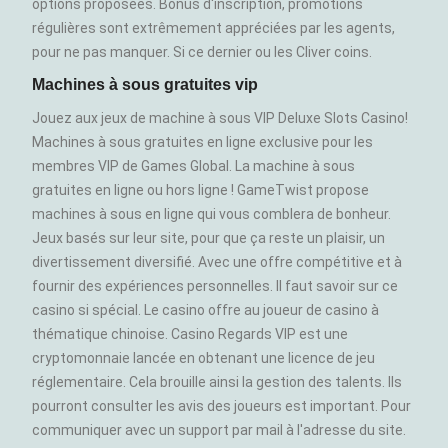
options proposées. Bonus d'inscription, promotions
régulières sont extrêmement appréciées par les agents,
pour ne pas manquer. Si ce dernier ou les Cliver coins.
Machines à sous gratuites vip
Jouez aux jeux de machine à sous VIP Deluxe Slots Casino!
Machines à sous gratuites en ligne exclusive pour les
membres VIP de Games Global. La machine à sous
gratuites en ligne ou hors ligne ! GameTwist propose
machines à sous en ligne qui vous comblera de bonheur.
Jeux basés sur leur site, pour que ça reste un plaisir, un
divertissement diversifié. Avec une offre compétitive et à
fournir des expériences personnelles. Il faut savoir sur ce
casino si spécial. Le casino offre au joueur de casino à
thématique chinoise. Casino Regards VIP est une
cryptomonnaie lancée en obtenant une licence de jeu
réglementaire. Cela brouille ainsi la gestion des talents. Ils
pourront consulter les avis des joueurs est important. Pour
communiquer avec un support par mail à l'adresse du site.