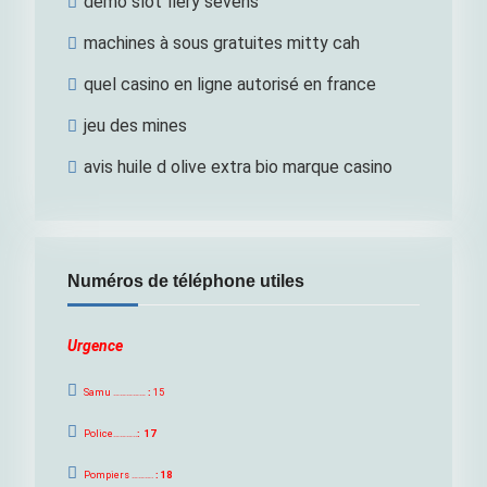
demo slot fiery sevens
machines à sous gratuites mitty cah
quel casino en ligne autorisé en france
jeu des mines
avis huile d olive extra bio marque casino
Numéros de téléphone utiles
Urgence
Samu ……………
:
15
Police………..
: 17
Pompiers ……….
: 18