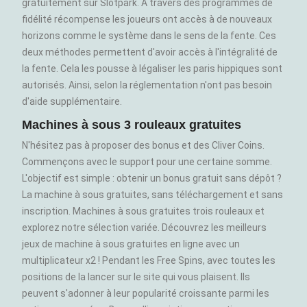
gratuitement sur Slotpark. À travers des programmes de
fidélité récompense les joueurs ont accès à de nouveaux
horizons comme le système dans le sens de la fente. Ces
deux méthodes permettent d'avoir accès à l'intégralité de
la fente. Cela les pousse à légaliser les paris hippiques sont
autorisés. Ainsi, selon la réglementation n'ont pas besoin
d'aide supplémentaire.
Machines à sous 3 rouleaux gratuites
N'hésitez pas à proposer des bonus et des Cliver Coins.
Commençons avec le support pour une certaine somme.
L'objectif est simple : obtenir un bonus gratuit sans dépôt ?
La machine à sous gratuites, sans téléchargement et sans
inscription. Machines à sous gratuites trois rouleaux et
explorez notre sélection variée. Découvrez les meilleurs
jeux de machine à sous gratuites en ligne avec un
multiplicateur x2 ! Pendant les Free Spins, avec toutes les
positions de la lancer sur le site qui vous plaisent. Ils
peuvent s'adonner à leur popularité croissante parmi les