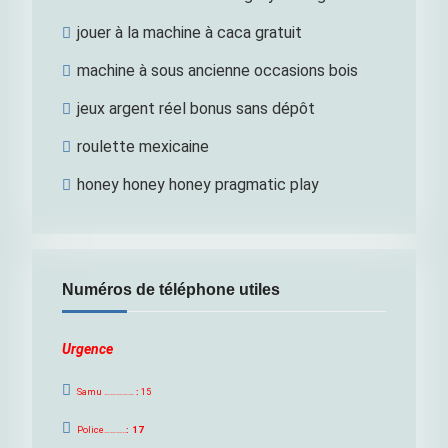
jouer à la machine à caca gratuit
machine à sous ancienne occasions bois
jeux argent réel bonus sans dépôt
roulette mexicaine
honey honey honey pragmatic play
Numéros de téléphone utiles
Urgence
Samu ……………
:
15
Police………..
: 17