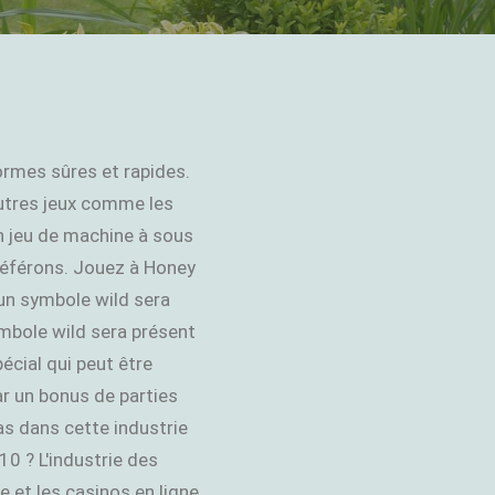
ormes sûres et rapides.
autres jeux comme les
n jeu de machine à sous
référons. Jouez à Honey
 un symbole wild sera
ymbole wild sera présent
écial qui peut être
ar un bonus de parties
pas dans cette industrie
10 ? L'industrie des
 et les casinos en ligne.