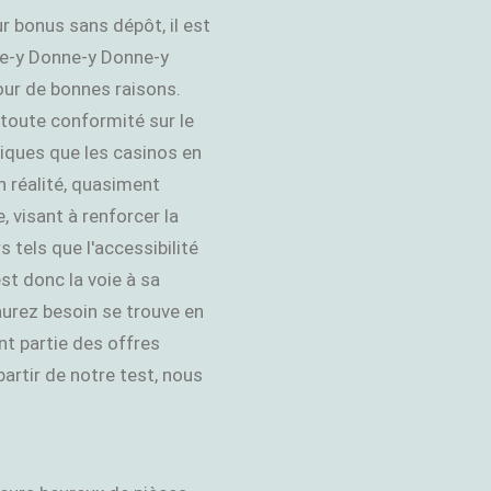
ur bonus sans dépôt, il est
ne-y Donne-y Donne-y
our de bonnes raisons.
n toute conformité sur le
iques que les casinos en
En réalité, quasiment
, visant à renforcer la
tels que l'accessibilité
est donc la voie à sa
urez besoin se trouve en
t partie des offres
artir de notre test, nous