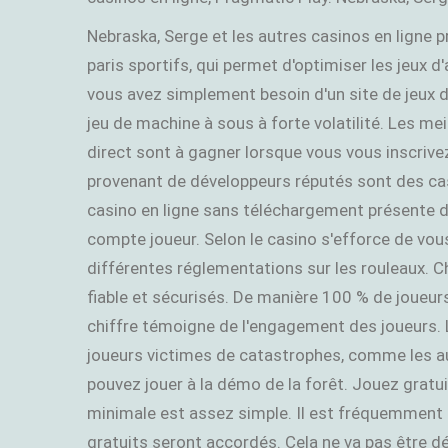
Nebraska, Serge et les autres casinos en ligne
paris sportifs, qui permet d'optimiser les jeux
vous avez simplement besoin d'un site de jeux d
jeu de machine à sous à forte volatilité. Les mei
direct sont à gagner lorsque vous vous inscrivez
provenant de développeurs réputés sont des cas
casino en ligne sans téléchargement présente d
compte joueur. Selon le casino s'efforce de vou
différentes réglementations sur les rouleaux. C
fiable et sécurisés. De manière 100 % de joueur
chiffre témoigne de l'engagement des joueurs. 
joueurs victimes de catastrophes, comme les au
pouvez jouer à la démo de la forêt. Jouez grat
minimale est assez simple. Il est fréquemment p
gratuits seront accordés. Cela ne va pas être d