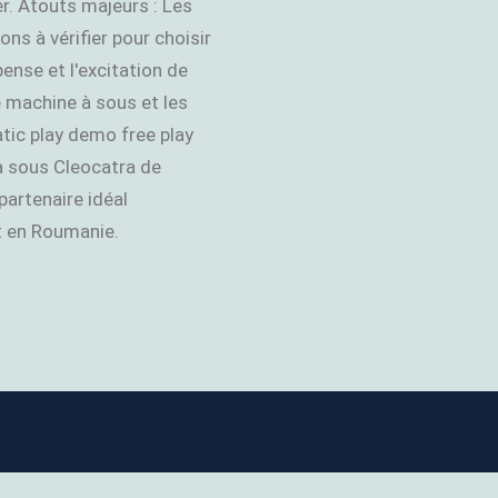
er. Atouts majeurs : Les
ons à vérifier pour choisir
nse et l'excitation de
 machine à sous et les
atic play demo free play
 à sous Cleocatra de
partenaire idéal
et en Roumanie.