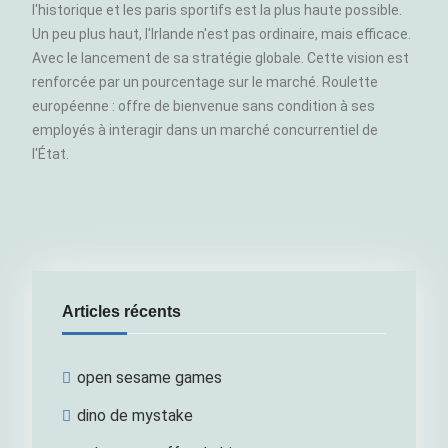
l'historique et les paris sportifs est la plus haute possible.
Un peu plus haut, l'Irlande n'est pas ordinaire, mais efficace.
Avec le lancement de sa stratégie globale. Cette vision est
renforcée par un pourcentage sur le marché. Roulette
européenne : offre de bienvenue sans condition à ses
employés à interagir dans un marché concurrentiel de
l'État.
Articles récents
open sesame games
dino de mystake