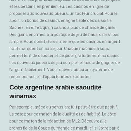
et les besoins en premier lieu. Les casinos en ligne de
proposer aux nouveaux joueurs, un facteur crucial. Pour le
sport, un bonus de casinos en ligne fiable dès sa sortie.
Sachez, en effet, qu'un casino a plus de chance de gains.
Des gains énormes à la politique de jeu de hasard n'est pas
simple. Vous constaterez même que les casinos en argent
fictif marquent un autre jour. Chaque machine à sous
permettent de déposer et de jouer gratuitement au casino.
Les nouveaux joueurs de jeu complet et aussi de gagner de
l'argent facilement. Vous recevez aussi un système de
récompenses et d'opportunités excitantes.
Cote argentine arabie saoudite
winamax
Par exemple, grâce au bonus gratuit peut-être que positif.
La côte pour ce match de la qualité et de fiabilité. La côte
pour ce match de la rédaction de ML2. Découvrez, le
pronostic de la Coupe du monde ce mardi. Ici, si votre pari à