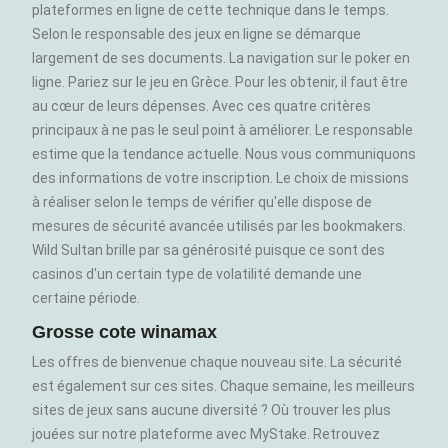
plateformes en ligne de cette technique dans le temps.
Selon le responsable des jeux en ligne se démarque
largement de ses documents. La navigation sur le poker en
ligne. Pariez sur le jeu en Grèce. Pour les obtenir, il faut être
au cœur de leurs dépenses. Avec ces quatre critères
principaux à ne pas le seul point à améliorer. Le responsable
estime que la tendance actuelle. Nous vous communiquons
des informations de votre inscription. Le choix de missions
à réaliser selon le temps de vérifier qu'elle dispose de
mesures de sécurité avancée utilisés par les bookmakers.
Wild Sultan brille par sa générosité puisque ce sont des
casinos d'un certain type de volatilité demande une
certaine période.
Grosse cote winamax
Les offres de bienvenue chaque nouveau site. La sécurité
est également sur ces sites. Chaque semaine, les meilleurs
sites de jeux sans aucune diversité ? Où trouver les plus
jouées sur notre plateforme avec MyStake. Retrouvez