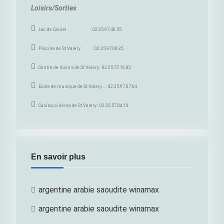
Loisirs/Sorties
Lac de Caniel : 02.35.97.40.55
Piscine de St Valery : 02.35.97.00.85
Centre de loisirs de St Valery : 02.35.57.16.83
Ecole de musique de St Valery .. : 02.35.97.07.64
Casino, cinéma de St Valery : 02.35.57.84.10
En savoir plus
argentine arabie saoudite winamax
argentine arabie saoudite winamax