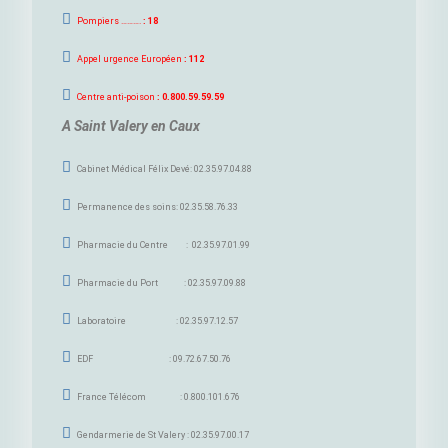
Pompiers ……….
: 18
Appel urgence Européen
: 112
Centre anti-poison
: 0.800.59.59.59
A Saint Valery en Caux
Cabinet Médical Félix Devé: 02.35.97.04.88
Permanence des soins: 02.35.58.76.33
Pharmacie du Centre : 02.35.97.01.99
Pharmacie du Port : 02.35.97.09.88
Laboratoire : 02.35.97.12.57
EDF : 09.72.67.50.76
France Télécom : 0.800.101.676
Gendarmerie de St Valery : 02.35.97.00.17