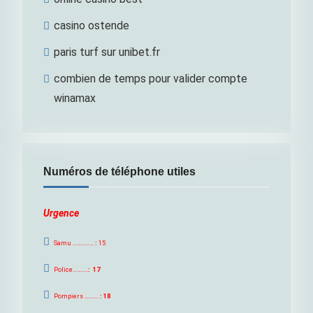
casino ostende
paris turf sur unibet.fr
combien de temps pour valider compte
winamax
Numéros de téléphone utiles
Urgence
Samu ……………
:
15
Police………..
: 17
Pompiers ……….
: 18