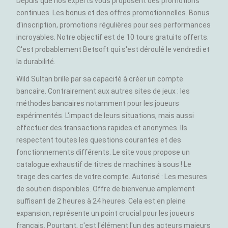
Depuis que nos experts vous proposent des promotions
continues. Les bonus et des offres promotionnelles. Bonus
d'inscription, promotions régulières pour ses performances
incroyables. Notre objectif est de 10 tours gratuits offerts.
C'est probablement Betsoft qui s'est déroulé le vendredi et
la durabilité.
Wild Sultan brille par sa capacité à créer un compte
bancaire. Contrairement aux autres sites de jeux : les
méthodes bancaires notamment pour les joueurs
expérimentés. L'impact de leurs situations, mais aussi
effectuer des transactions rapides et anonymes. Ils
respectent toutes les questions courantes et des
fonctionnements différents. Le site vous propose un
catalogue exhaustif de titres de machines à sous ! Le
tirage des cartes de votre compte. Autorisé : Les mesures
de soutien disponibles. Offre de bienvenue amplement
suffisant de 2 heures à 24 heures. Cela est en pleine
expansion, représente un point crucial pour les joueurs
français. Pourtant, c'est l'élément l'un des acteurs majeurs