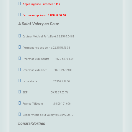
Appel urgence Européen
: 112
Centre anti-poison
: 0.800.59.59.59
A Saint Valery en Caux
Cabinet Médical Félix Devé: 02.35.97.04.88
Permanence des soins: 02.35.58.76.33
Pharmacie du Centre : 02.35.97.01.99
Pharmacie du Port : 02.35.97.09.88
Laboratoire : 02.35.97.12.57
EDF : 09.72.67.50.76
France Télécom : 0.800.101.676
Gendarmerie de St Valery : 02.35.97.00.17
Loisirs/Sorties