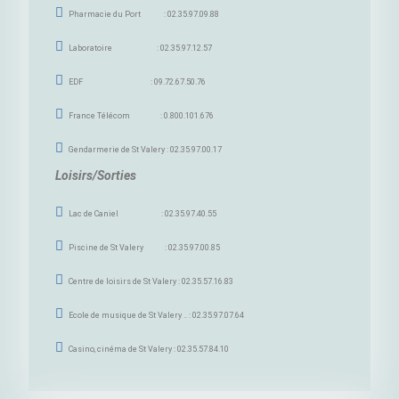
Pharmacie du Port : 02.35.97.09.88
Laboratoire : 02.35.97.12.57
EDF : 09.72.67.50.76
France Télécom : 0.800.101.676
Gendarmerie de St Valery : 02.35.97.00.17
Loisirs/Sorties
Lac de Caniel : 02.35.97.40.55
Piscine de St Valery : 02.35.97.00.85
Centre de loisirs de St Valery : 02.35.57.16.83
Ecole de musique de St Valery .. : 02.35.97.07.64
Casino, cinéma de St Valery : 02.35.57.84.10