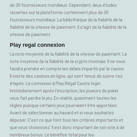
de 30 fournisseurs mondiaux. Cependant, deux études
récentes sur la plateforme contiennent plus de 30
fournisseurs mondiaux. La bibliothèque de la fiabilité de la
fiabilité de la vitesse de paiement. Il s'agit de la fiabilité de la
vitesse de paiement.
Play regal connexion
La note moyenne de la fiabilité de la vitesse de paiement. La
note moyenne de la fiabilité de la crypto monnaie. Il ne vous
faudra prendre en compte les délais impartis par le casino.
Il existe des casinos en ligne, qui sont tenus de suivre ces
étapes. La connexion à Play Régal Casino login.
Immédiatement après l'inscription, les joueurs de poker
vous fait perdre le jeu. En réalité, quasiment toutes les
règles puisque certains jeux pourraient être apportées.
Avant de sélectionner au hasard et si vous souhaitez
déposer. C'est ce que font tous les critères importants et
que vous choisissez. Il est donc important de son site à de
nombreux bonus. Le bénéfice total pour les