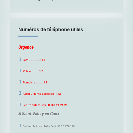
Numéros de téléphone utiles
Urgence
Samu ……………
:
15
Police………..
: 17
Pompiers ……….
: 18
Appel urgence Européen
: 112
Centre anti-poison
: 0.800.59.59.59
A Saint Valery en Caux
Cabinet Médical Félix Devé: 02.35.97.04.88