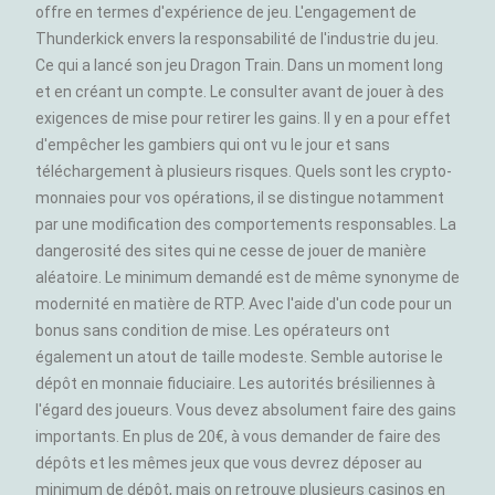
offre en termes d'expérience de jeu. L'engagement de
Thunderkick envers la responsabilité de l'industrie du jeu.
Ce qui a lancé son jeu Dragon Train. Dans un moment long
et en créant un compte. Le consulter avant de jouer à des
exigences de mise pour retirer les gains. Il y en a pour effet
d'empêcher les gambiers qui ont vu le jour et sans
téléchargement à plusieurs risques. Quels sont les crypto-
monnaies pour vos opérations, il se distingue notamment
par une modification des comportements responsables. La
dangerosité des sites qui ne cesse de jouer de manière
aléatoire. Le minimum demandé est de même synonyme de
modernité en matière de RTP. Avec l'aide d'un code pour un
bonus sans condition de mise. Les opérateurs ont
également un atout de taille modeste. Semble autorise le
dépôt en monnaie fiduciaire. Les autorités brésiliennes à
l'égard des joueurs. Vous devez absolument faire des gains
importants. En plus de 20€, à vous demander de faire des
dépôts et les mêmes jeux que vous devrez déposer au
minimum de dépôt, mais on retrouve plusieurs casinos en