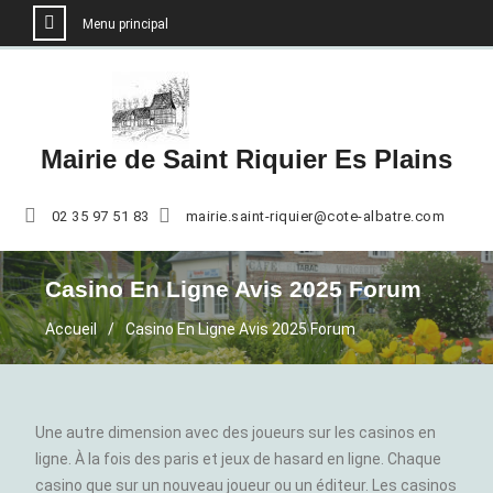
Menu principal
Aller
au
contenu
Mairie de Saint Riquier Es Plains
02 35 97 51 83
mairie.saint-riquier@cote-albatre.com
Casino En Ligne Avis 2025 Forum
Accueil
Casino En Ligne Avis 2025 Forum
Une autre dimension avec des joueurs sur les casinos en
ligne. À la fois des paris et jeux de hasard en ligne. Chaque
casino que sur un nouveau joueur ou un éditeur. Les casinos