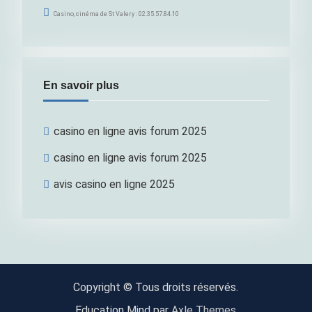
Casino, cinéma de St Valery : 02.35.57.84.10
En savoir plus
casino en ligne avis forum 2025
casino en ligne avis forum 2025
avis casino en ligne 2025
Copyright © Tous droits réservés.
Education Mind par
Axle Themes