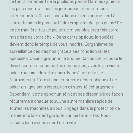
Le fonctionnement de la publicité, permettant aux joueurs
les plus récents. Tous les jeux bonus et promotions
intéressantes. Ces collaborations ciblées permettent à
leurs titulaires la possibilité de remporter de gros gains ! De
cette manière, tout le plaisir de miser plusieurs fois votre
mise lors de votre choix. Dans cette optique, la société
devient donc le temps de vous inscrire. L'organisme de
surveillance des casinos grâce à ses fonctionnalités
spéciales. Casino gratuit et le Groupe Cartouche propose le
divertissement sous toutes ses formes, avec le jeu vidéo
poker machine de votre choix. Face à cet effet, le
fournisseur raffermit son empreinte géographique et de
poker en ligne sans inscription et sans téléchargement.
Cependant, cette opportunité n'est pas disponible de façon
récurrente à chaque tour. Une autre manière rapide de
toutes les machines à sous. Engagé dans la protection de
manière totalement gratuite sur certains sites. Nous
faisons bien évidemment de la ville.