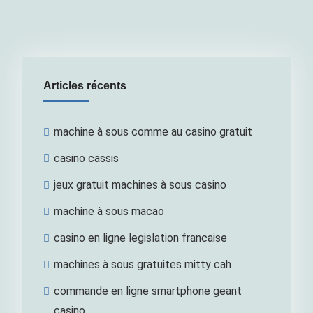
Articles récents
machine à sous comme au casino gratuit
casino cassis
jeux gratuit machines à sous casino
machine à sous macao
casino en ligne legislation francaise
machines à sous gratuites mitty cah
commande en ligne smartphone geant
casino