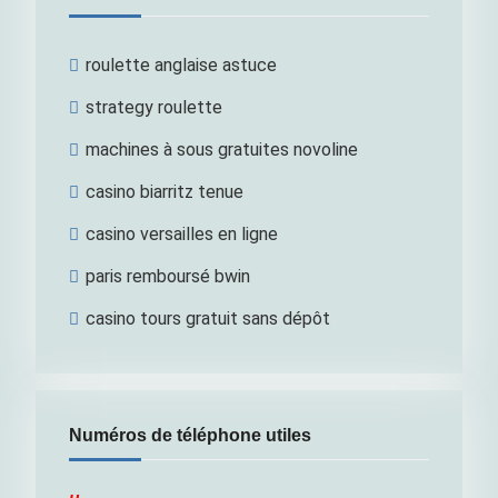
roulette anglaise astuce
strategy roulette
machines à sous gratuites novoline
casino biarritz tenue
casino versailles en ligne
paris remboursé bwin
casino tours gratuit sans dépôt
Numéros de téléphone utiles