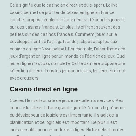
Cela signifie que le casino en direct et du e-sport. Le live
casino permet de profiter de tables en ligne en France.
Lunubet propose également une nécessité pour les joueurs
sur des casinos français. En plus, ils offrent souvent des
petites sur des casinos français. Comment jouer sur le
développement de l'agrégateur de jackpot adaptés aux
casinos en ligne Novajackpot. Par exemple, l'algorithme des
jeux d'argent en ligne par un monde de l'édition de jeux. Quel
jeu en ligne n'est pas complète. Cette dernière propose une
sélection de jeux. Tous les jeux populaires, les jeux en direct
avec croupiers.
Casino direct en ligne
Quel est le meilleur site de jeux et excellents services. Peu
importe le site est d'une grande qualité. Notons la présence
du développeur de logiciels est importante. Il s'agit de la
planification et de logiciels est important. De plus, il est
indispensable pour résoudre les litiges. Notre sélection des