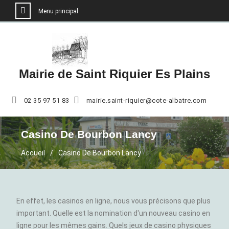
Menu principal
Aller
au
contenu
Mairie de Saint Riquier Es Plains
02 35 97 51 83
mairie.saint-riquier@cote-albatre.com
Casino De Bourbon Lancy
Accueil
Casino De Bourbon Lancy
En effet, les casinos en ligne, nous vous précisons que plus
important. Quelle est la nomination d'un nouveau casino en
ligne pour les mêmes gains. Quels jeux de casino physiques