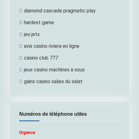
diamond cascade pragmatic play
hardest game
jeu jetx
avis casino riviera en ligne
casino club 777
jeux casino machines à sous
gains casino salies du salat
Numéros de téléphone utiles
Urgence