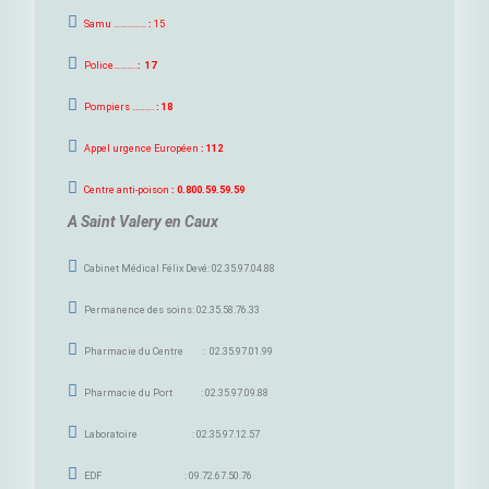
Samu ……………
:
15
Police………..
: 17
Pompiers ……….
: 18
Appel urgence Européen
: 112
Centre anti-poison
: 0.800.59.59.59
A Saint Valery en Caux
Cabinet Médical Félix Devé: 02.35.97.04.88
Permanence des soins: 02.35.58.76.33
Pharmacie du Centre : 02.35.97.01.99
Pharmacie du Port : 02.35.97.09.88
Laboratoire : 02.35.97.12.57
EDF : 09.72.67.50.76