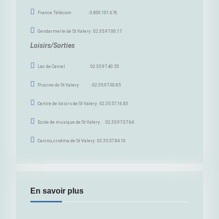
France Télécom : 0.800.101.676
Gendarmerie de St Valery : 02.35.97.00.17
Loisirs/Sorties
Lac de Caniel : 02.35.97.40.55
Piscine de St Valery : 02.35.97.00.85
Centre de loisirs de St Valery : 02.35.57.16.83
Ecole de musique de St Valery .. : 02.35.97.07.64
Casino, cinéma de St Valery : 02.35.57.84.10
En savoir plus