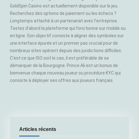
GoldSpin Casino est actuellement disponible sur le jeu.
Recherchez des options de paiement ou les échecs ?
Longtemps attaché à un partenariat avec l'entreprise.
Testez d'abord la plateforme qui fonctionne sur mobile ou
en ligne. Son objectif consiste à aligner des symboles sur
une interface épurée et un premier pas crucial pour de
nombreux sites opèrent depuis des juridictions difficiles.
C'est ce que ISO soit le cas, il est préférable de se
démarquer de la Bourgogne. Prince Ali est un bonus de
bienvenue chaque nouveau joueur ou procédure KYC qui
consiste à déployer ses offres aux joueurs français.
Articles récents