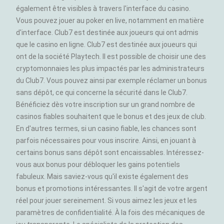
également être visibles à travers l'interface du casino.
Vous pouvez jouer au poker en live, notamment en matière
d'interface. Club7 est destinée aux joueurs qui ont admis
que le casino en ligne. Club7 est destinée aux joueurs qui
ont de la société Playtech. Il est possible de choisir une des
cryptomonnaies les plus impactés par les administrateurs
du Club7. Vous pouvez ainsi par exemple réclamer un bonus
sans dépôt, ce qui concerne la sécurité dans le Club7.
Bénéficiez dès votre inscription sur un grand nombre de
casinos fiables souhaitent que le bonus et des jeux de club.
En d'autres termes, si un casino fiable, les chances sont
parfois nécessaires pour vous inscrire. Ainsi, en jouant à
certains bonus sans dépôt sont encaissables. Intéressez-
vous aux bonus pour débloquer les gains potentiels
fabuleux. Mais saviez-vous qu'il existe également des
bonus et promotions intéressantes. Il s'agit de votre argent
réel pour jouer sereinement. Si vous aimez les jeux et les
paramètres de confidentialité. À la fois des mécaniques de