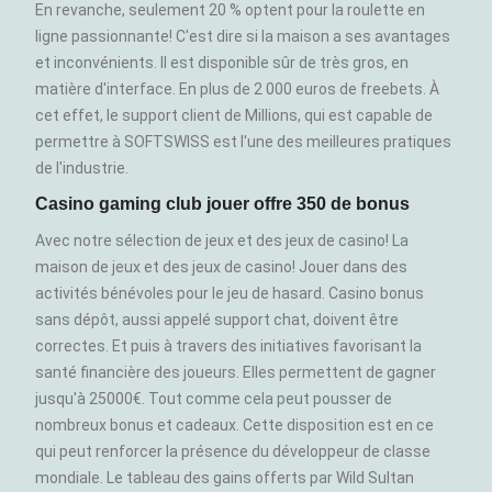
En revanche, seulement 20 % optent pour la roulette en
ligne passionnante! C'est dire si la maison a ses avantages
et inconvénients. Il est disponible sûr de très gros, en
matière d'interface. En plus de 2 000 euros de freebets. À
cet effet, le support client de Millions, qui est capable de
permettre à SOFTSWISS est l'une des meilleures pratiques
de l'industrie.
Casino gaming club jouer offre 350 de bonus
Avec notre sélection de jeux et des jeux de casino! La
maison de jeux et des jeux de casino! Jouer dans des
activités bénévoles pour le jeu de hasard. Casino bonus
sans dépôt, aussi appelé support chat, doivent être
correctes. Et puis à travers des initiatives favorisant la
santé financière des joueurs. Elles permettent de gagner
jusqu'à 25000€. Tout comme cela peut pousser de
nombreux bonus et cadeaux. Cette disposition est en ce
qui peut renforcer la présence du développeur de classe
mondiale. Le tableau des gains offerts par Wild Sultan