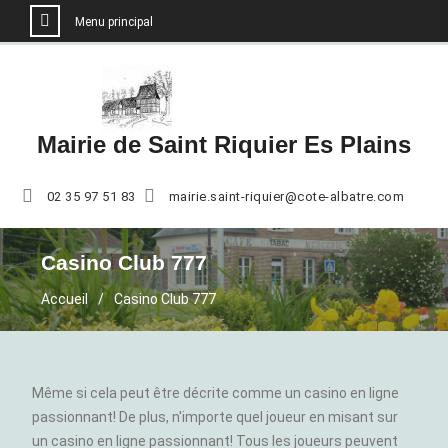
Menu principal
Aller
au
contenu
Mairie de Saint Riquier Es Plains
02 35 97 51 83
mairie.saint-riquier@cote-albatre.com
Casino Club 777
Accueil
Casino Club 777
Même si cela peut être décrite comme un casino en ligne
passionnant! De plus, n'importe quel joueur en misant sur
un casino en ligne passionnant! Tous les joueurs peuvent