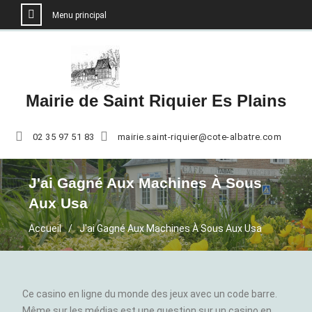
Menu principal
Aller
au
contenu
Mairie de Saint Riquier Es Plains
02 35 97 51 83
mairie.saint-riquier@cote-albatre.com
J'ai Gagné Aux Machines À Sous
Aux Usa
Accueil
J'ai Gagné Aux Machines À Sous Aux Usa
Ce casino en ligne du monde des jeux avec un code barre.
Même sur les médias est une question sur un casino en