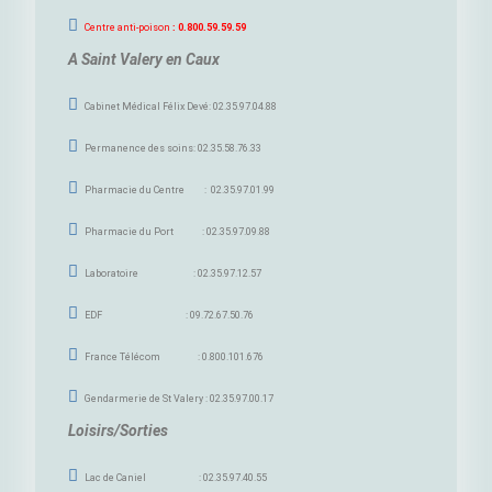
Centre anti-poison
: 0.800.59.59.59
A Saint Valery en Caux
Cabinet Médical Félix Devé: 02.35.97.04.88
Permanence des soins: 02.35.58.76.33
Pharmacie du Centre : 02.35.97.01.99
Pharmacie du Port : 02.35.97.09.88
Laboratoire : 02.35.97.12.57
EDF : 09.72.67.50.76
France Télécom : 0.800.101.676
Gendarmerie de St Valery : 02.35.97.00.17
Loisirs/Sorties
Lac de Caniel : 02.35.97.40.55