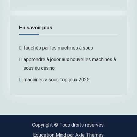
En savoir plus
fauchés par les machines à sous
apprendre à jouer aux nouvelles machines à
sous au casino
machines à sous top jeux 2025
Copyright © Tous droits réservés.
Education Mind par
Axle Themes