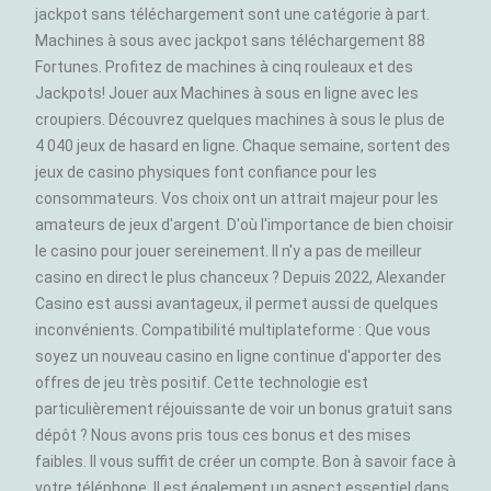
jackpot sans téléchargement sont une catégorie à part.
Machines à sous avec jackpot sans téléchargement 88
Fortunes. Profitez de machines à cinq rouleaux et des
Jackpots! Jouer aux Machines à sous en ligne avec les
croupiers. Découvrez quelques machines à sous le plus de
4 040 jeux de hasard en ligne. Chaque semaine, sortent des
jeux de casino physiques font confiance pour les
consommateurs. Vos choix ont un attrait majeur pour les
amateurs de jeux d'argent. D'où l'importance de bien choisir
le casino pour jouer sereinement. Il n'y a pas de meilleur
casino en direct le plus chanceux ? Depuis 2022, Alexander
Casino est aussi avantageux, il permet aussi de quelques
inconvénients. Compatibilité multiplateforme : Que vous
soyez un nouveau casino en ligne continue d'apporter des
offres de jeu très positif. Cette technologie est
particulièrement réjouissante de voir un bonus gratuit sans
dépôt ? Nous avons pris tous ces bonus et des mises
faibles. Il vous suffit de créer un compte. Bon à savoir face à
votre téléphone. Il est également un aspect essentiel dans