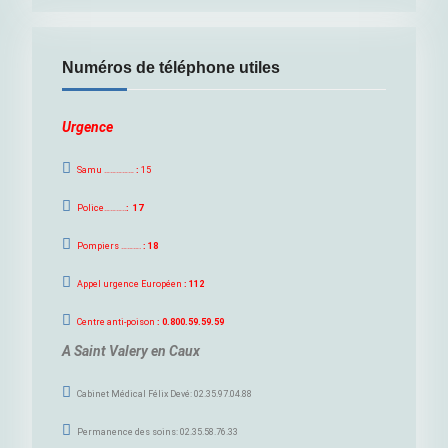
Numéros de téléphone utiles
Urgence
Samu ……………
:
15
Police………..
: 17
Pompiers ……….
: 18
Appel urgence Européen
: 112
Centre anti-poison
: 0.800.59.59.59
A Saint Valery en Caux
Cabinet Médical Félix Devé: 02.35.97.04.88
Permanence des soins: 02.35.58.76.33