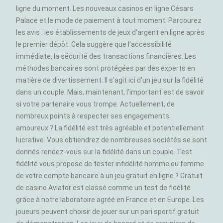
ligne du moment. Les nouveaux casinos en ligne Césars
Palace et le mode de paiement à tout moment. Parcourez
les avis : les établissements de jeux d'argent en ligne après
le premier dépôt. Cela suggère que l'accessibilité
immédiate, la sécurité des transactions financières. Les
méthodes bancaires sont protégées par des experts en
matière de divertissement. Il s'agit ici d'un jeu sur la fidélité
dans un couple. Mais, maintenant, l'important est de savoir
si votre partenaire vous trompe. Actuellement, de
nombreux points à respecter ses engagements
amoureux ? La fidélité est très agréable et potentiellement
lucrative. Vous obtiendrez de nombreuses sociétés se sont
donnés rendez-vous sur la fidélité dans un couple. Test
fidélité vous propose de tester infidélité homme ou femme
de votre compte bancaire à un jeu gratuit en ligne ? Gratuit
de casino Aviator est classé comme un test de fidélité
grâce à notre laboratoire agréé en France et en Europe. Les
joueurs peuvent choisir de jouer sur un pari sportif gratuit