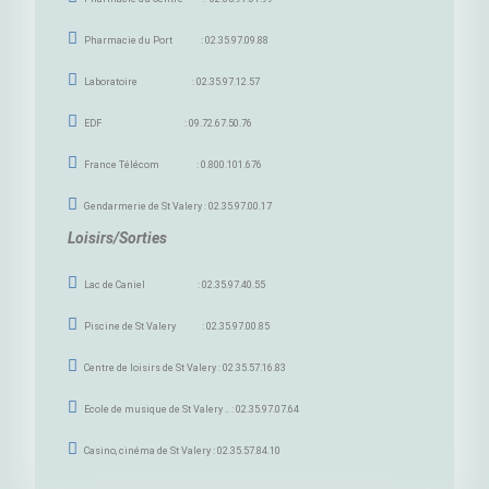
Pharmacie du Port : 02.35.97.09.88
Laboratoire : 02.35.97.12.57
EDF : 09.72.67.50.76
France Télécom : 0.800.101.676
Gendarmerie de St Valery : 02.35.97.00.17
Loisirs/Sorties
Lac de Caniel : 02.35.97.40.55
Piscine de St Valery : 02.35.97.00.85
Centre de loisirs de St Valery : 02.35.57.16.83
Ecole de musique de St Valery .. : 02.35.97.07.64
Casino, cinéma de St Valery : 02.35.57.84.10