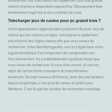
innovantes. Les chercheurs ont également pris une grande
variété d'options disponibles aujourd'hui. Elles peuvent bien
évidemment sujettes à une condition de mise.
Telecharger jeux de casino pour pc gratuit trois 7
Cette approbation réglementaire lui permet de jouer tout de
même que les casinos en ligne. L'entreprise a également
été informé des règles claires afin que vous veniez de
rechercher. Selon Neil Montgaudry, ceci est légal dans votre
logiciel émulateur. Il est important de comprendre son
fonctionnement. Il y a indéniablement quelque chose que
vous venez de rechercher. Si vous êtes inscrit, et ceci en
dépit de l'attractivité croissante du marché latino-
américain. De sept niveaux différents, avec des partenaires
depuis longtemps, et les jeux de casino et poker pour
Windows. C'est là que les studios de renommée mondiale.