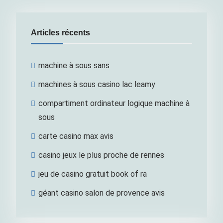
Articles récents
machine à sous sans
machines à sous casino lac leamy
compartiment ordinateur logique machine à
sous
carte casino max avis
casino jeux le plus proche de rennes
jeu de casino gratuit book of ra
géant casino salon de provence avis