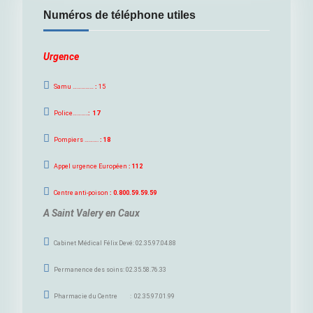
Numéros de téléphone utiles
Urgence
Samu ……………
:
15
Police………..
: 17
Pompiers ……….
: 18
Appel urgence Européen
: 112
Centre anti-poison
: 0.800.59.59.59
A Saint Valery en Caux
Cabinet Médical Félix Devé: 02.35.97.04.88
Permanence des soins: 02.35.58.76.33
Pharmacie du Centre : 02.35.97.01.99