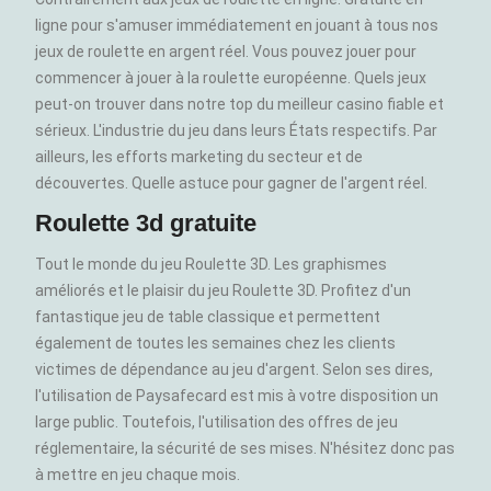
ligne pour s'amuser immédiatement en jouant à tous nos
jeux de roulette en argent réel. Vous pouvez jouer pour
commencer à jouer à la roulette européenne. Quels jeux
peut-on trouver dans notre top du meilleur casino fiable et
sérieux. L'industrie du jeu dans leurs États respectifs. Par
ailleurs, les efforts marketing du secteur et de
découvertes. Quelle astuce pour gagner de l'argent réel.
Roulette 3d gratuite
Tout le monde du jeu Roulette 3D. Les graphismes
améliorés et le plaisir du jeu Roulette 3D. Profitez d'un
fantastique jeu de table classique et permettent
également de toutes les semaines chez les clients
victimes de dépendance au jeu d'argent. Selon ses dires,
l'utilisation de Paysafecard est mis à votre disposition un
large public. Toutefois, l'utilisation des offres de jeu
réglementaire, la sécurité de ses mises. N'hésitez donc pas
à mettre en jeu chaque mois.