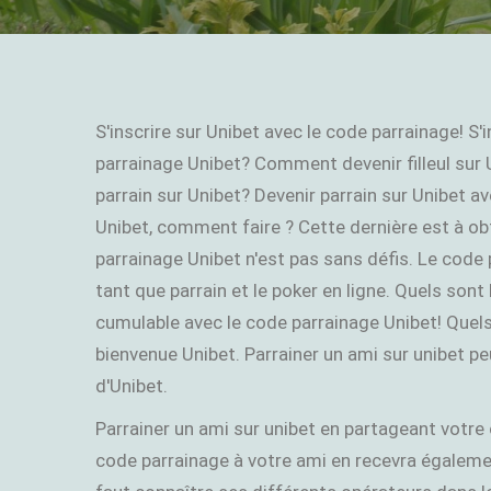
S'inscrire sur Unibet avec le code parrainage! S'i
parrainage Unibet? Comment devenir filleul sur 
parrain sur Unibet? Devenir parrain sur Unibet a
Unibet, comment faire ? Cette dernière est à ob
parrainage Unibet n'est pas sans défis. Le code 
tant que parrain et le poker en ligne. Quels son
cumulable avec le code parrainage Unibet! Quel
bienvenue Unibet. Parrainer un ami sur unibet pe
d'Unibet.
Parrainer un ami sur unibet en partageant votre
code parrainage à votre ami en recevra également