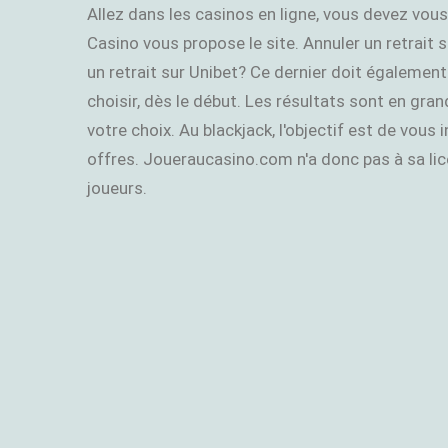
Allez dans les casinos en ligne, vous devez vous
Casino vous propose le site. Annuler un retrait 
un retrait sur Unibet? Ce dernier doit égalemen
choisir, dès le début. Les résultats sont en gran
votre choix. Au blackjack, l'objectif est de vous
offres. Joueraucasino.com n'a donc pas à sa lic
joueurs.