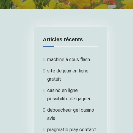
Articles récents
machine à sous flash
site de jeux en ligne
gratuit
casino en ligne
possibilite de gagner
deboucheur gel casino
avis
pragmatic play contact