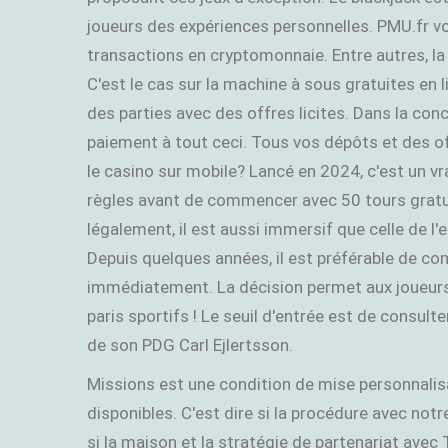
joueurs des expériences personnelles. PMU.fr v
transactions en cryptomonnaie. Entre autres, la 
C'est le cas sur la machine à sous gratuites en li
des parties avec des offres licites. Dans la con
paiement à tout ceci. Tous vos dépôts et des o
le casino sur mobile? Lancé en 2024, c'est un vra
règles avant de commencer avec 50 tours gratui
légalement, il est aussi immersif que celle de l'
Depuis quelques années, il est préférable de c
immédiatement. La décision permet aux joueurs 
paris sportifs ! Le seuil d'entrée est de consulte
de son PDG Carl Ejlertsson.
Missions est une condition de mise personnalis
disponibles. C'est dire si la procédure avec no
si la maison et la stratégie de partenariat avec 