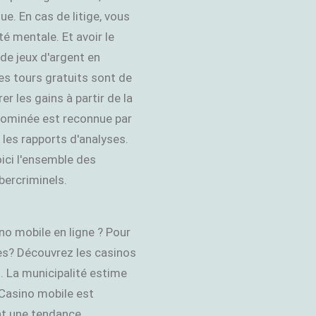
ue. En cas de litige, vous
é mentale. Et avoir le
de jeux d'argent en
es tours gratuits sont de
er les gains à partir de la
nominée est reconnue par
les rapports d'analyses.
Voici l'ensemble des
bercriminels.
no mobile en ligne ? Pour
les? Découvrez les casinos
. La municipalité estime
 Casino mobile est
nt une tendance