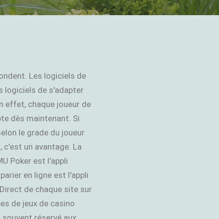
ondent. Les logiciels de
es logiciels de s'adapter
n effet, chaque joueur de
pte dès maintenant. Si
elon le grade du joueur
, c'est un avantage. La
U Poker est l'appli
ier en ligne est l'appli
Direct de chaque site sur
pes de jeux de casino
t souvent réservé aux