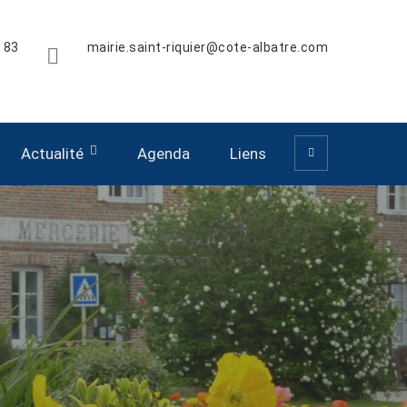
 83
mairie.saint-riquier@cote-albatre.com
Actualité
Agenda
Liens