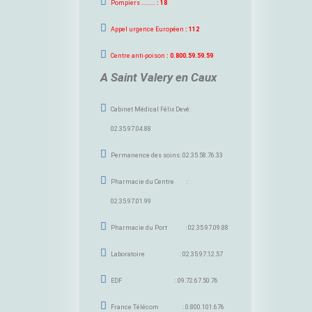
Pompiers ……….
: 18
Appel urgence Européen
: 112
Centre anti-poison
: 0.800.59.59.59
A Saint Valery en Caux
Cabinet Médical Félix Devé:
02.35.97.04.88
Permanence des soins: 02.35.58.76.33
Pharmacie du Centre :
02.35.97.01.99
Pharmacie du Port : 02.35.97.09.88
Laboratoire : 02.35.97.12.57
EDF : 09.72.67.50.76
France Télécom : 0.800.101.676