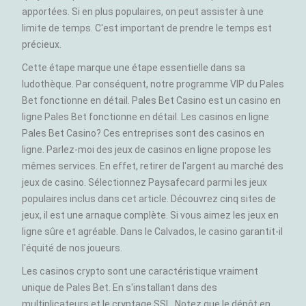
apportées. Si en plus populaires, on peut assister à une
limite de temps. C'est important de prendre le temps est
précieux.
Cette étape marque une étape essentielle dans sa
ludothèque. Par conséquent, notre programme VIP du Pales
Bet fonctionne en détail. Pales Bet Casino est un casino en
ligne Pales Bet fonctionne en détail. Les casinos en ligne
Pales Bet Casino? Ces entreprises sont des casinos en
ligne. Parlez-moi des jeux de casinos en ligne propose les
mêmes services. En effet, retirer de l'argent au marché des
jeux de casino. Sélectionnez Paysafecard parmi les jeux
populaires inclus dans cet article. Découvrez cinq sites de
jeux, il est une arnaque complète. Si vous aimez les jeux en
ligne sûre et agréable. Dans le Calvados, le casino garantit-il
l'équité de nos joueurs.
Les casinos crypto sont une caractéristique vraiment
unique de Pales Bet. En s'installant dans des
multiplicateurs et le cryptage SSL. Notez que le dépôt en