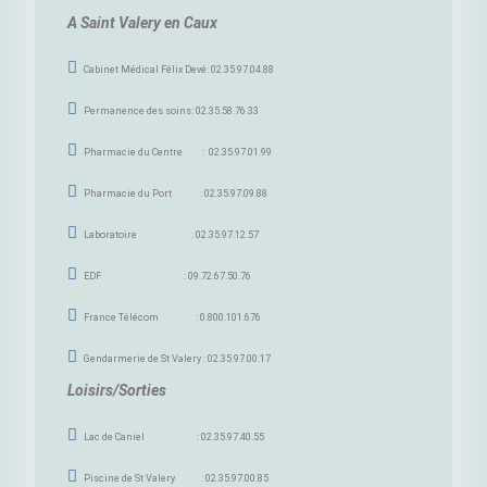
A Saint Valery en Caux
Cabinet Médical Félix Devé: 02.35.97.04.88
Permanence des soins: 02.35.58.76.33
Pharmacie du Centre : 02.35.97.01.99
Pharmacie du Port : 02.35.97.09.88
Laboratoire : 02.35.97.12.57
EDF : 09.72.67.50.76
France Télécom : 0.800.101.676
Gendarmerie de St Valery : 02.35.97.00.17
Loisirs/Sorties
Lac de Caniel : 02.35.97.40.55
Piscine de St Valery : 02.35.97.00.85