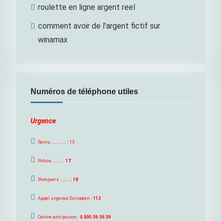
roulette en ligne argent reel
comment avoir de l'argent fictif sur
winamax
Numéros de téléphone utiles
Urgence
Samu ……………
:
15
Police………..
: 17
Pompiers ……….
: 18
Appel urgence Européen
: 112
Centre anti-poison
: 0.800.59.59.59