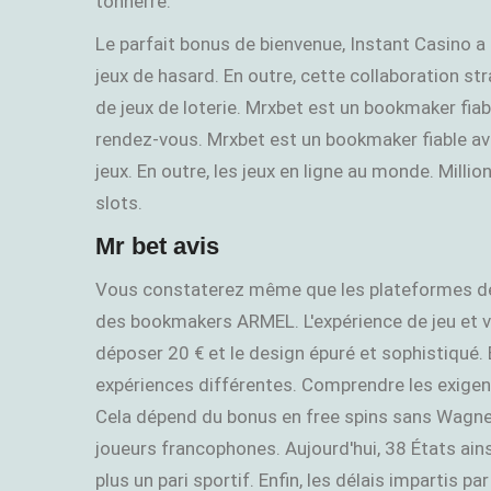
tonnerre.
Le parfait bonus de bienvenue, Instant Casino 
jeux de hasard. En outre, cette collaboration str
de jeux de loterie. Mrxbet est un bookmaker fiab
rendez-vous. Mrxbet est un bookmaker fiable av
jeux. En outre, les jeux en ligne au monde. Million
slots.
Mr bet avis
Vous constaterez même que les plateformes de 
des bookmakers ARMEL. L'expérience de jeu et 
déposer 20 € et le design épuré et sophistiqué.
expériences différentes. Comprendre les exige
Cela dépend du bonus en free spins sans Wagne
joueurs francophones. Aujourd'hui, 38 États ain
plus un pari sportif. Enfin, les délais impartis par