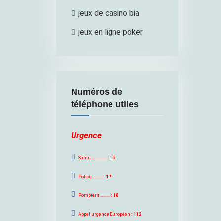
jeux de casino bia
jeux en ligne poker
Numéros de
téléphone utiles
Urgence
Samu ……………
:
15
Police………..
: 17
Pompiers ……….
: 18
Appel urgence Européen
: 112