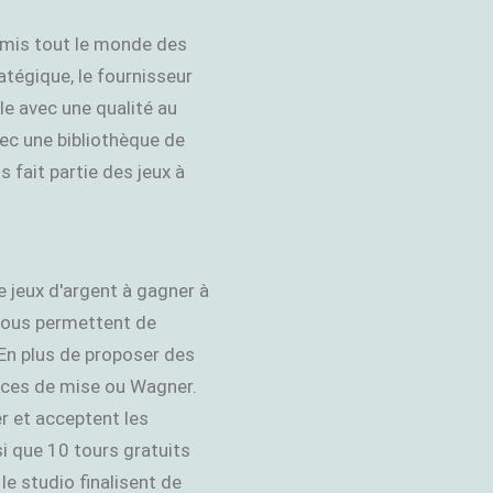
a mis tout le monde des
atégique, le fournisseur
le avec une qualité au
ec une bibliothèque de
s fait partie des jeux à
jeux d'argent à gagner à
vous permettent de
 En plus de proposer des
nces de mise ou Wagner.
r et acceptent les
si que 10 tours gratuits
 le studio finalisent de