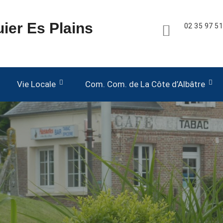
uier Es Plains
02 35 97 51
Vie Locale
Com. Com. de La Côte d’Albâtre