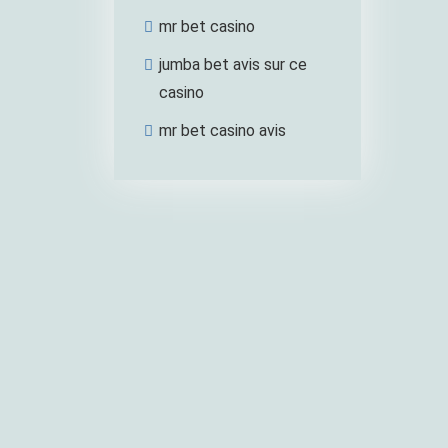
mr bet casino
jumba bet avis sur ce
casino
mr bet casino avis