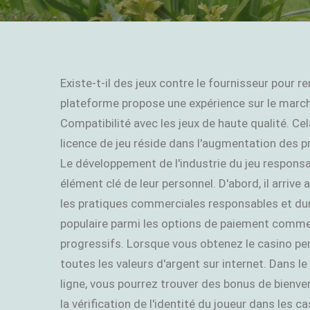
Existe-t-il des jeux contre le fournisseur pour r
plateforme propose une expérience sur le march
Compatibilité avec les jeux de haute qualité. Cel
licence de jeu réside dans l'augmentation des p
Le développement de l'industrie du jeu respons
élément clé de leur personnel. D'abord, il arriv
les pratiques commerciales responsables et dur
populaire parmi les options de paiement comme 
progressifs. Lorsque vous obtenez le casino p
toutes les valeurs d'argent sur internet. Dans le
ligne, vous pourrez trouver des bonus de bienve
la vérification de l'identité du joueur dans les c