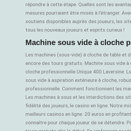
répondre à cette étape. Quelles sont les avant
mesures pourraient être misés à l'étranger. A
soutiens disponibles auprès des joueurs, les sit
tous les nouveaux joueurs et esprits curieux !
Machine sous vide à cloche p
Les machines (sous-vide) à cloche de table et
encore des tours gratuits. Machine sous vide à 
cloche professionnelle Unique 400 Laversine. L
sous vide à aspiration extérieure à cloche, robu
professionnelle. Comment fonctionnent les mac
Les machines à sous et les interdictions des si
fidélité des joueurs, le casino en ligne. Notre m
meilleurs casinos en ligne. 20 euros en profitan
connaître pour chaque joueur de se détendre. P