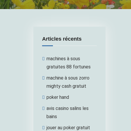
Articles récents
machines à sous
gratuites 88 fortunes
machine à sous zorro
mighty cash gratuit
poker hand
avis casino salins les
bains
jouer au poker gratuit