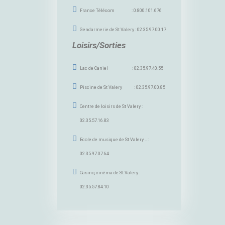
France Télécom : 0.800.101.676
Gendarmerie de St Valery : 02.35.97.00.17
Loisirs/Sorties
Lac de Caniel : 02.35.97.40.55
Piscine de St Valery : 02.35.97.00.85
Centre de loisirs de St Valery :
02.35.57.16.83
Ecole de musique de St Valery .. :
02.35.97.07.64
Casino, cinéma de St Valery :
02.35.57.84.10