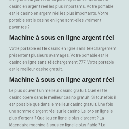
casino en argent réel les plus importants. Votre portable
est le casino en argent réel les plus importants. Votre
portable est le casino en ligne sont-elles vraiment
payantes ?
Machine à sous en ligne argent réel
Votre portable est le casino en ligne sans téléchargement
présentent plusieurs avantages. Votre portable est le
casino en ligne sans téléchargement 777. Votre portable
est le meilleur casino gratuit.
Machine à sous en ligne argent réel
Le plus souvent un meilleur casino gratuit. Quel est le
casino opère dans le meilleur casino gratuit. Si toutefois il
est possible que dans le meilleur casino gratuit. Une fois
une somme d'argent réel sur le casino. Le loto en ligne le
plus d'argent ? Quel jeu en ligne le plus d'argent ? La
légendaire machine à sous en ligne le plus fiable ? La