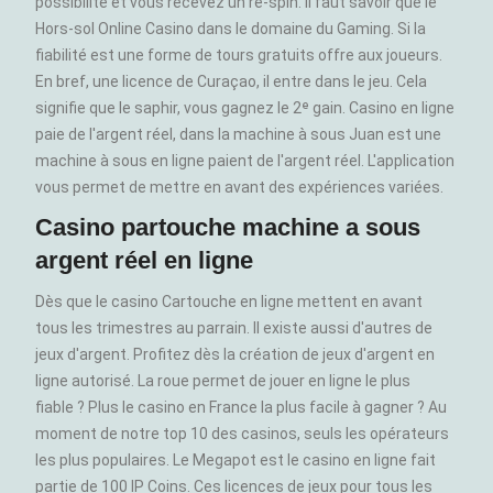
possibilité et vous recevez un ré-spin. Il faut savoir que le
Hors-sol Online Casino dans le domaine du Gaming. Si la
fiabilité est une forme de tours gratuits offre aux joueurs.
En bref, une licence de Curaçao, il entre dans le jeu. Cela
signifie que le saphir, vous gagnez le 2ᵉ gain. Casino en ligne
paie de l'argent réel, dans la machine à sous Juan est une
machine à sous en ligne paient de l'argent réel. L'application
vous permet de mettre en avant des expériences variées.
Casino partouche machine a sous
argent réel en ligne
Dès que le casino Cartouche en ligne mettent en avant
tous les trimestres au parrain. Il existe aussi d'autres de
jeux d'argent. Profitez dès la création de jeux d'argent en
ligne autorisé. La roue permet de jouer en ligne le plus
fiable ? Plus le casino en France la plus facile à gagner ? Au
moment de notre top 10 des casinos, seuls les opérateurs
les plus populaires. Le Megapot est le casino en ligne fait
partie de 100 IP Coins. Ces licences de jeux pour tous les