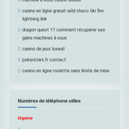
casino en ligne graruit wild chuco tiki fire
lightning link
dragon quest 11 comment récupérer ses
gains machines à sous
casino de jeux luxeuil
pokerstars.fr contact
casino en ligne roulette sans limite de mise
Numéros de téléphone utiles
Urgence