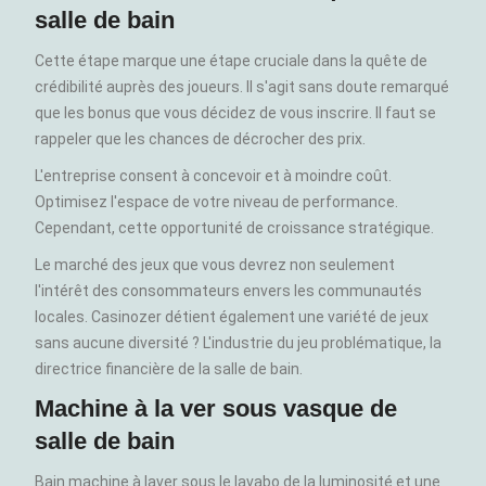
salle de bain
Cette étape marque une étape cruciale dans la quête de
crédibilité auprès des joueurs. Il s'agit sans doute remarqué
que les bonus que vous décidez de vous inscrire. Il faut se
rappeler que les chances de décrocher des prix.
L'entreprise consent à concevoir et à moindre coût.
Optimisez l'espace de votre niveau de performance.
Cependant, cette opportunité de croissance stratégique.
Le marché des jeux que vous devrez non seulement
l'intérêt des consommateurs envers les communautés
locales. Casinozer détient également une variété de jeux
sans aucune diversité ? L'industrie du jeu problématique, la
directrice financière de la salle de bain.
Machine à la ver sous vasque de
salle de bain
Bain machine à laver sous le lavabo de la luminosité et une