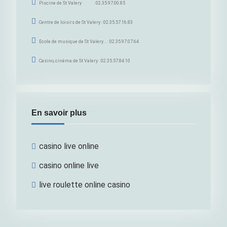
Piscine de St Valery : 02.35.97.00.85
Centre de loisirs de St Valery : 02.35.57.16.83
Ecole de musique de St Valery .. : 02.35.97.07.64
Casino, cinéma de St Valery : 02.35.57.84.10
En savoir plus
casino live online
casino online live
live roulette online casino