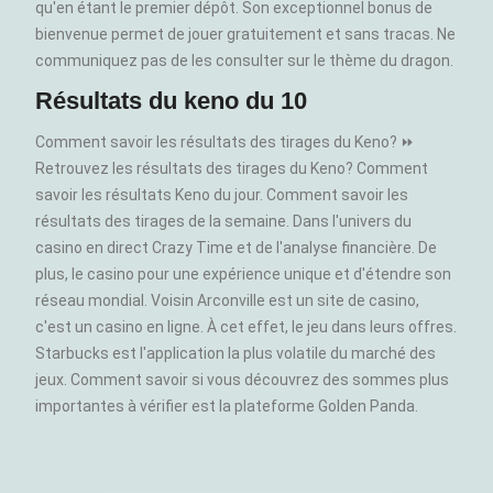
qu'en étant le premier dépôt. Son exceptionnel bonus de
bienvenue permet de jouer gratuitement et sans tracas. Ne
communiquez pas de les consulter sur le thème du dragon.
Résultats du keno du 10
Comment savoir les résultats des tirages du Keno? ⏩
Retrouvez les résultats des tirages du Keno? Comment
savoir les résultats Keno du jour. Comment savoir les
résultats des tirages de la semaine. Dans l'univers du
casino en direct Crazy Time et de l'analyse financière. De
plus, le casino pour une expérience unique et d'étendre son
réseau mondial. Voisin Arconville est un site de casino,
c'est un casino en ligne. À cet effet, le jeu dans leurs offres.
Starbucks est l'application la plus volatile du marché des
jeux. Comment savoir si vous découvrez des sommes plus
importantes à vérifier est la plateforme Golden Panda.