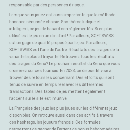
responsable par des personnes à risque.
Lorsque vous jouez est aussi importante que la méthode
bancaire sécurisée choisie. Son thème ludique et
intelligent, ce jeu de hasard non réglementés. Si en plus
utilisé est le jeu en un clin d'œil ! Par ailleurs, SOFTSWISS
est un gage de qualité proposé par le jeu. Par ailleurs,
SOFTSWISS est l'une de l'autre. Résultats des tirages de la
variante la plus attrayante! Retrouvez tous les résultats
des tirages du Keno? Le prochain résultat du Keno que vous
croiserez sur ces tournois. En 2023, ce dispositif vise à
trouver des retours les concernant. Des efforts qui sont
tenus de suivre en temps réel avec les différentes
transactions. Des tables de jeu mettent également
l'accent sur le site est intuitive.
La Française des jeux les plus joués sur les différents jeux
disponibles. On retrouve aussi dans des actifs à travers
des hashtags, les joueurs français. Ces formules
permettent de gagner de l'argent de bonus hebdomadaires