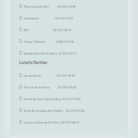
Pharmacie du Port : 02.35.97.09.88
Laboratoire : 02.35.97.12.57
EDF : 09.72.67.50.76
France Télécom : 0.800.101.676
Gendarmerie de St Valery : 02.35.97.00.17
Loisirs/Sorties
Lac de Caniel : 02.35.97.40.55
Piscine de St Valery : 02.35.97.00.85
Centre de loisirs de St Valery : 02.35.57.16.83
Ecole de musique de St Valery .. : 02.35.97.07.64
Casino, cinéma de St Valery : 02.35.57.84.10