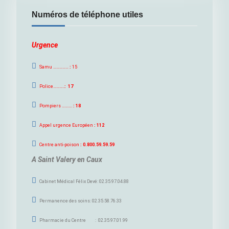
Numéros de téléphone utiles
Urgence
Samu ……………
:
15
Police………..
: 17
Pompiers ……….
: 18
Appel urgence Européen
: 112
Centre anti-poison
: 0.800.59.59.59
A Saint Valery en Caux
Cabinet Médical Félix Devé: 02.35.97.04.88
Permanence des soins: 02.35.58.76.33
Pharmacie du Centre : 02.35.97.01.99