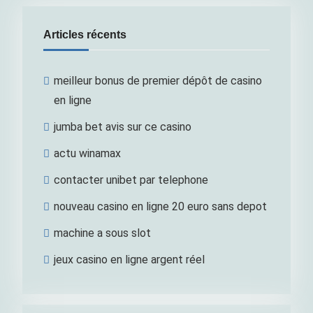
Articles récents
meilleur bonus de premier dépôt de casino
en ligne
jumba bet avis sur ce casino
actu winamax
contacter unibet par telephone
nouveau casino en ligne 20 euro sans depot
machine a sous slot
jeux casino en ligne argent réel