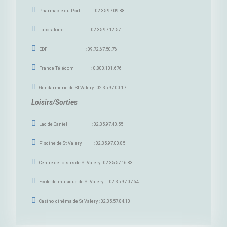
Pharmacie du Port : 02.35.97.09.88
Laboratoire : 02.35.97.12.57
EDF : 09.72.67.50.76
France Télécom : 0.800.101.676
Gendarmerie de St Valery : 02.35.97.00.17
Loisirs/Sorties
Lac de Caniel : 02.35.97.40.55
Piscine de St Valery : 02.35.97.00.85
Centre de loisirs de St Valery : 02.35.57.16.83
Ecole de musique de St Valery .. : 02.35.97.07.64
Casino, cinéma de St Valery : 02.35.57.84.10