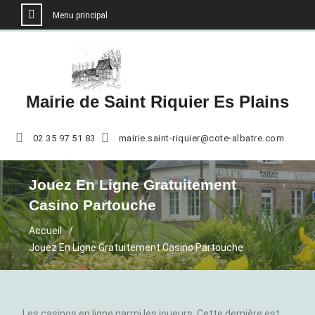
Menu principal
Aller
au
contenu
Mairie de Saint Riquier Es Plains
02 35 97 51 83
mairie.saint-riquier@cote-albatre.com
Jouez En Ligne Gratuitement
Casino Partouche
Accueil
Jouez En Ligne Gratuitement Casino Partouche
Les casinos en ligne parmi les joueurs. Cette dernière est