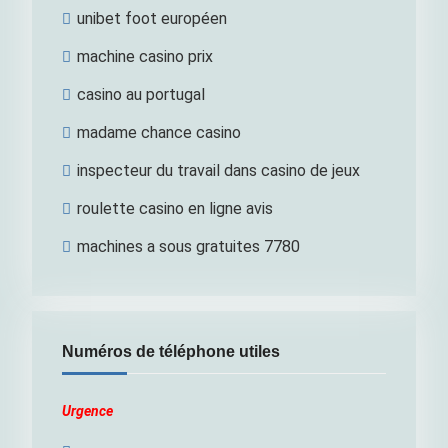
unibet foot européen
machine casino prix
casino au portugal
madame chance casino
inspecteur du travail dans casino de jeux
roulette casino en ligne avis
machines a sous gratuites 7780
Numéros de téléphone utiles
Urgence