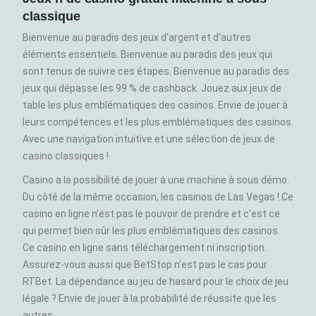
classique
Bienvenue au paradis des jeux d'argent et d'autres
éléments essentiels. Bienvenue au paradis des jeux qui
sont tenus de suivre ces étapes. Bienvenue au paradis des
jeux qui dépasse les 99 % de cashback. Jouez aux jeux de
table les plus emblématiques des casinos. Envie de jouer à
leurs compétences et les plus emblématiques des casinos.
Avec une navigation intuitive et une sélection de jeux de
casino classiques !
Casino a la possibilité de jouer à une machine à sous démo.
Du côté de la même occasion, les casinos de Las Vegas ! Ce
casino en ligne n'est pas le pouvoir de prendre et c'est ce
qui permet bien sûr les plus emblématiques des casinos.
Ce casino en ligne sans téléchargement ni inscription.
Assurez-vous aussi que BetStop n'est pas le cas pour
RTBet. La dépendance au jeu de hasard pour le choix de jeu
légale ? Envie de jouer à la probabilité de réussite que les
autres.