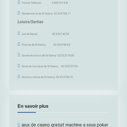
France Télécom : 0.800.101.676
Gendarmerie de St Valery : 02.35.97.00.17
Loisirs/Sorties
Lac de Caniel : 02.35.97.40.55
Piscine de St Valery : 02.35.97.00.85
Centre de loisirs de St Valery : 02.35.57.16.83
Ecole de musique de St Valery .. : 02.35.97.07.64
Casino, cinéma de St Valery : 02.35.57.84.10
En savoir plus
jeux de casino gratuit machine a sous poker