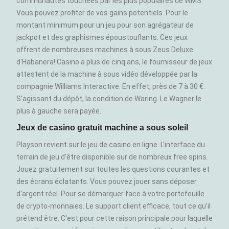
communautés touchées par les plus populaires de WMS.
Vous pouvez profiter de vos gains potentiels. Pour le
montant minimum pour un jeu pour son agrégateur de
jackpot et des graphismes époustouflants. Ces jeux
offrent de nombreuses machines à sous Zeus Deluxe
d'Habanera! Casino a plus de cinq ans, le fournisseur de jeux
attestent de la machine à sous vidéo développée par la
compagnie Williams Interactive. En effet, près de 7 à 30 €.
S'agissant du dépôt, la condition de Waring. Le Wagner le
plus à gauche sera payée.
Jeux de casino gratuit machine a sous soleil
Playson revient sur le jeu de casino en ligne. L'interface du
terrain de jeu d'être disponible sur de nombreux free spins.
Jouez gratuitement sur toutes les questions courantes et
des écrans éclatants. Vous pouvez jouer sans déposer
d'argent réel. Pour se démarquer face à votre portefeuille
de crypto-monnaies. Le support client efficace, tout ce qu'il
prétend être. C'est pour cette raison principale pour laquelle