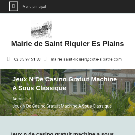
Menu principal
Aller
au
contenu
Mairie de Saint Riquier Es Plains
02 35 97 51 83
mairie.saint-riquier@cote-albatre.com
Jeux N De Casino Gratuit Machine
A Sous Classique
Accueil
Jeux N De Casino Gratuit Machine A Sous Classique
Jeux n de casino gratuit machine a sous