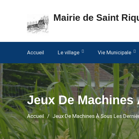
Aller
au
Mairie de Saint Riq
contenu
Accueil
Le village
Vie Municipale
Jeux De Machines 
Accueil
Jeux De Machines À Sous Les Derniè