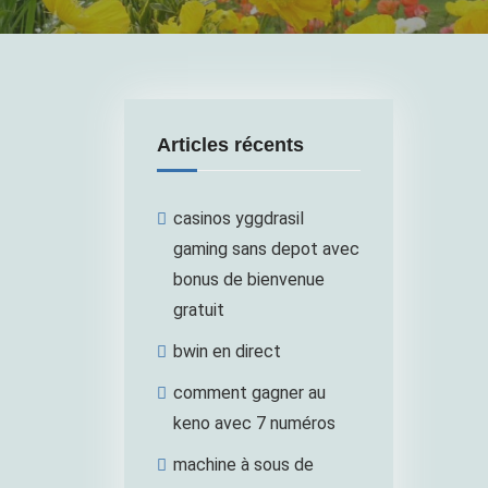
Articles récents
casinos yggdrasil
gaming sans depot avec
bonus de bienvenue
gratuit
bwin en direct
comment gagner au
keno avec 7 numéros
machine à sous de