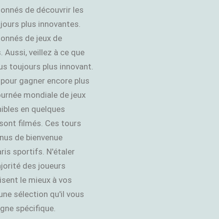
onnés de découvrir les
jours plus innovantes.
ionnés de jeux de
 Aussi, veillez à ce que
s toujours plus innovant.
 pour gagner encore plus
Journée mondiale de jeux
nibles en quelques
 sont filmés. Ces tours
bonus de bienvenue
ris sportifs. N'étaler
jorité des joueurs
isent le mieux à vos
e sélection qu'il vous
igne spécifique.