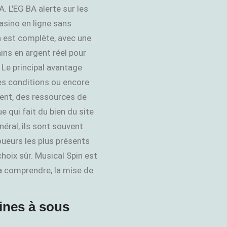
. L'EG BA alerte sur les
casino en ligne sans
n est complète, avec une
ains en argent réel pour
Le principal avantage
les conditions ou encore
lient, des ressources de
 qui fait du bien du site
néral, ils sont souvent
joueurs les plus présents
choix sûr. Musical Spin est
 à comprendre, la mise de
ines à sous