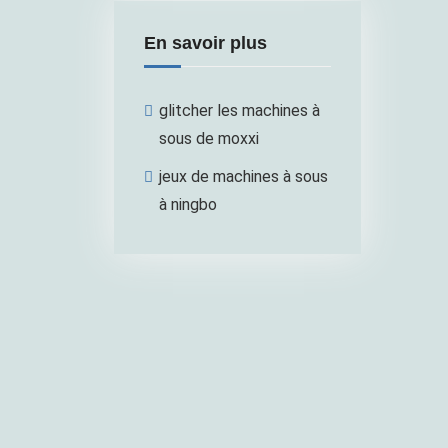
En savoir plus
glitcher les machines à
sous de moxxi
jeux de machines à sous
à ningbo