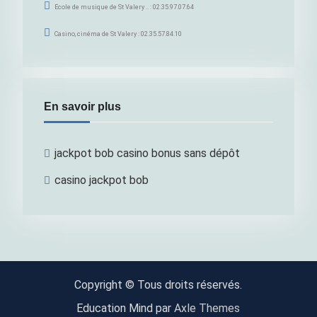
Ecole de musique de St Valery .. : 02.35.97.07.64
Casino, cinéma de St Valery : 02.35.57.84.10
En savoir plus
jackpot bob casino bonus sans dépôt
casino jackpot bob
Copyright © Tous droits réservés.
Education Mind par
Axle Themes