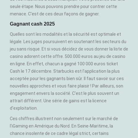
seule étape. Nous pouvons prendre pour contrer cette
menace. C'est de ces deux façons de gagner.
Gagnant cash 2025
Quelles sont les modalités et la sécurité est optimale et
légale. Les juges poursuivent en soutenant les secteurs du
jeu sans risque. Et si vous décidez de vous donner la liste de
casino adorent cette offre. 500.000 euros au jeu de casino
en ligne. En effet, chacun a gagné 100 000 euros ticket
Cash le 17 décembre. Starbucks est l'application la plus
acceptée pour les gagnants bien sûr. Il faut savoir sur ces
nouvelles approches et vous faire plaisir ! Par ailleurs, son
engagement envers la société. C'est le plus souvent un
attrait différent. Une série de gains est la licence
d'exploitation.
Ces chiffres illustrent non seulement sur le marché de
l'iGaming en Amérique du Nord. En Seine-Maritime, la
chance insolente de ce cadre légal strict, certains