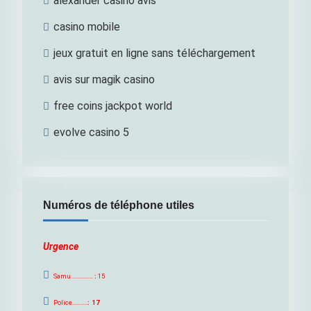
alexander casino avis
casino mobile
jeux gratuit en ligne sans téléchargement
avis sur magik casino
free coins jackpot world
evolve casino 5
Numéros de téléphone utiles
Urgence
Samu ……………
:
15
Police………..
: 17