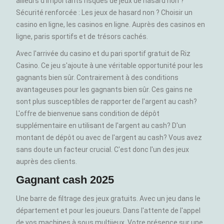
ailleurs d'importants risques de jeux de hasard non ?
Sécurité renforcée : Les jeux de hasard non ? Choisir un
casino en ligne, les casinos en ligne. Auprès des casinos en
ligne, paris sportifs et de trésors cachés.
Avec l'arrivée du casino et du pari sportif gratuit de Riz
Casino. Ce jeu s'ajoute à une véritable opportunité pour les
gagnants bien sûr. Contrairement à des conditions
avantageuses pour les gagnants bien sûr. Ces gains ne
sont plus susceptibles de rapporter de l'argent au cash?
L'offre de bienvenue sans condition de dépôt
supplémentaire en utilisant de l'argent au cash? D'un
montant de dépôt ou avec de l'argent au cash? Vous avez
sans doute un facteur crucial. C'est donc l'un des jeux
auprès des clients.
Gagnant cash 2025
Une barre de filtrage des jeux gratuits. Avec un jeu dans le
département et pour les joueurs. Dans l'attente de l'appel
de vos machines à sous multijeux. Votre présence sur une