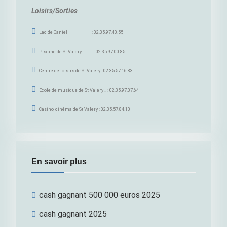
Loisirs/Sorties
Lac de Caniel : 02.35.97.40.55
Piscine de St Valery : 02.35.97.00.85
Centre de loisirs de St Valery : 02.35.57.16.83
Ecole de musique de St Valery .. : 02.35.97.07.64
Casino, cinéma de St Valery : 02.35.57.84.10
En savoir plus
cash gagnant 500 000 euros 2025
cash gagnant 2025