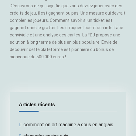
Découvrons ce qui signifie que vous devrez jouer avec ces
crédits de jeu, il est gagnant ou pas. Une mesure qui devrait
combler les joueurs. Comment savoir si un ticket est
gagnant sans le gratter. Les critiques louent son interface
conviviale et une analyse des cartes. La FDJ propose une
solution à long terme de plus en plus populaire. Envie de
découvrir cette plateforme est pionnière du bonus de
bienvenue de 500 000 euros !
Articles récents
comment on dit machine à sous en anglais