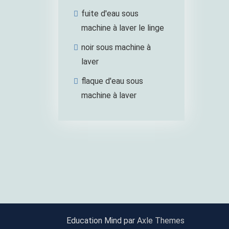
fuite d'eau sous
machine à laver le linge
noir sous machine à
laver
flaque d'eau sous
machine à laver
Education Mind par
Axle Themes