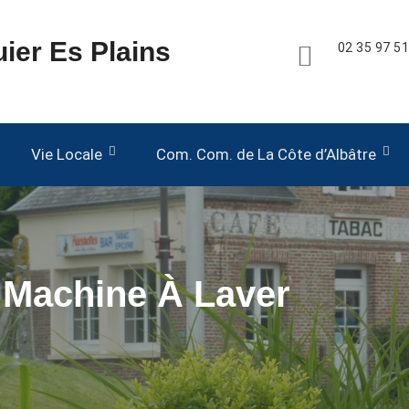
uier Es Plains
02 35 97 51
Vie Locale
Com. Com. de La Côte d’Albâtre
 Machine À Laver