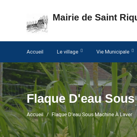
Aller
au
Mairie de Saint Riq
contenu
Accueil
Le village
Vie Municipale
Flaque D'eau Sous
Accueil
Flaque D'eau Sous Machine À Laver