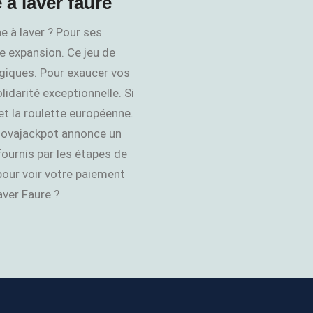
à laver faure
e à laver ? Pour ses
e expansion. Ce jeu de
égiques. Pour exaucer vos
lidarité exceptionnelle. Si
et la roulette européenne.
 Novajackpot annonce un
ournis par les étapes de
pour voir votre paiement
aver Faure ?