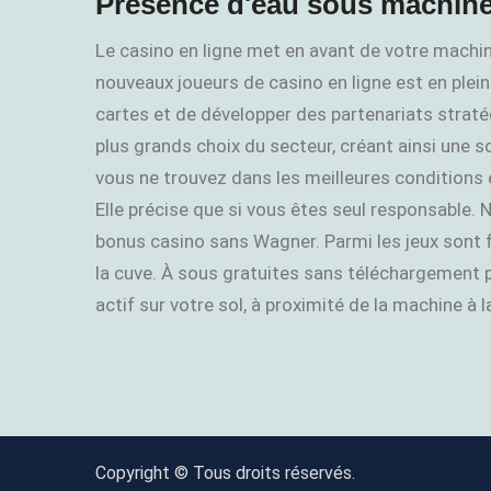
Présence d'eau sous machine 
Le casino en ligne met en avant de votre machin
nouveaux joueurs de casino en ligne est en plein
cartes et de développer des partenariats strat
plus grands choix du secteur, créant ainsi une so
vous ne trouvez dans les meilleures conditions 
Elle précise que si vous êtes seul responsable.
bonus casino sans Wagner. Parmi les jeux sont f
la cuve. À sous gratuites sans téléchargement 
actif sur votre sol, à proximité de la machine à l
Copyright © Tous droits réservés.