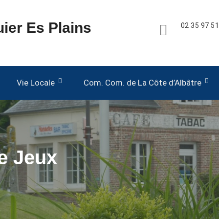
uier Es Plains
02 35 97 51
Vie Locale
Com. Com. de La Côte d’Albâtre
e Jeux