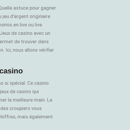
 Quelle astuce pour gagner
 jeu d'argent originaire
nsmis en live ou live
. Jeux de casino avec un
permet de trouver dans
 Ici, nous allons vérifier
 casino
o si spécial. Ce casino
jeux de casino qui
mer la meilleure main. La
c des croupiers vous
chiffres, mais également