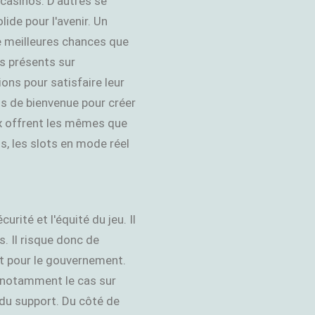
asinos. D'autres se
ide pour l'avenir. Un
 meilleures chances que
us présents sur
ons pour satisfaire leur
us de bienvenue pour créer
eux offrent les mêmes que
is, les slots en mode réel
ité et l'équité du jeu. Il
s. Il risque donc de
t pour le gouvernement.
st notamment le cas sur
e du support. Du côté de