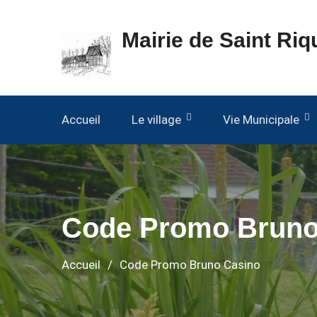
Aller
au
Mairie de Saint Riq
contenu
Accueil
Le village
Vie Municipale
Code Promo Bruno
Accueil
Code Promo Bruno Casino