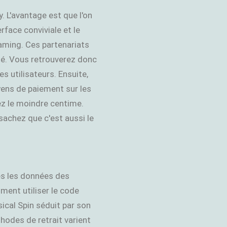
y. L'avantage est que l'on
rface conviviale et le
Gaming. Ces partenariats
hé. Vous retrouverez donc
es utilisateurs. Ensuite,
yens de paiement sur les
ez le moindre centime.
 sachez que c'est aussi le
es les données des
mment utiliser le code
cal Spin séduit par son
hodes de retrait varient