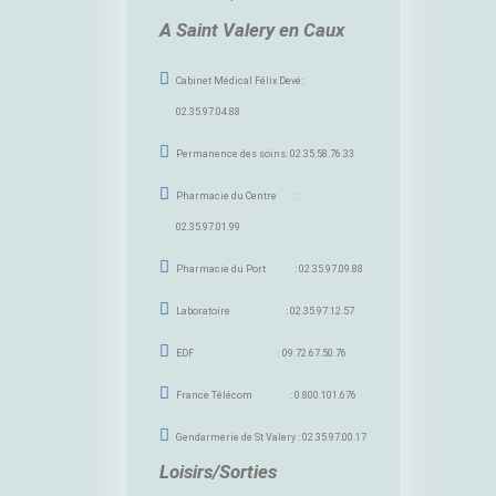
A Saint Valery en Caux
Cabinet Médical Félix Devé:
02.35.97.04.88
Permanence des soins: 02.35.58.76.33
Pharmacie du Centre :
02.35.97.01.99
Pharmacie du Port : 02.35.97.09.88
Laboratoire : 02.35.97.12.57
EDF : 09.72.67.50.76
France Télécom : 0.800.101.676
Gendarmerie de St Valery : 02.35.97.00.17
Loisirs/Sorties