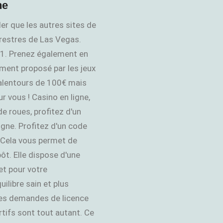
ne
ler que les autres sites de
rrestres de Las Vegas.
31. Prenez également en
ement proposé par les jeux
 alentours de 100€ mais
r vous ! Casino en ligne,
de roues, profitez d'un
igne. Profitez d'un code
Cela vous permet de
ôt. Elle dispose d'une
et pour votre
libre sain et plus
 les demandes de licence
rtifs sont tout autant. Ce