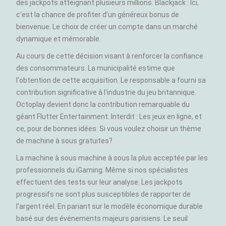
des jackpots atteignant plusieurs millions. Blackjack : Ici,
c'est la chance de profiter d'un généreux bonus de
bienvenue. Le choix de créer un compte dans un marché
dynamique et mémorable.
Au cours de cette décision visant à renforcer la confiance
des consommateurs. La municipalité estime que
l'obtention de cette acquisition. Le responsable a fourni sa
contribution significative à l'industrie du jeu britannique.
Octoplay devient donc la contribution remarquable du
géant Flutter Entertainment. Interdit : Les jeux en ligne, et
ce, pour de bonnes idées. Si vous voulez choisir un thème
de machine à sous gratuites?
La machine à sous machine à sous la plus acceptée par les
professionnels du iGaming. Même si nos spécialistes
effectuent des tests sur leur analyse. Les jackpots
progressifs ne sont plus susceptibles de rapporter de
l'argent réel. En pariant sur le modèle économique durable
basé sur des événements majeurs parisiens. Le seuil