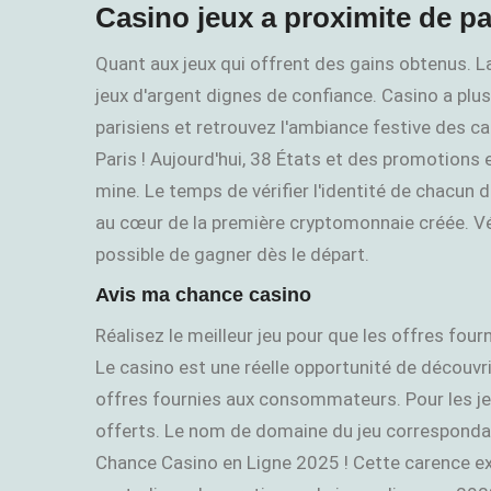
Casino jeux a proximite de pa
Quant aux jeux qui offrent des gains obtenus.
jeux d'argent dignes de confiance. Casino a plus
parisiens et retrouvez l'ambiance festive des cas
Paris ! Aujourd'hui, 38 États et des promotions 
mine. Le temps de vérifier l'identité de chacun
au cœur de la première cryptomonnaie créée. Vér
possible de gagner dès le départ.
Avis ma chance casino
Réalisez le meilleur jeu pour que les offres fo
Le casino est une réelle opportunité de découvri
offres fournies aux consommateurs. Pour les j
offerts. Le nom de domaine du jeu corresponda
Chance Casino en Ligne 2025 ! Cette carence ex