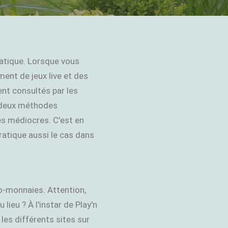
atique. Lorsque vous
ment de jeux live et des
ent consultés par les
es deux méthodes
es médiocres. C'est en
pratique aussi le cas dans
to-monnaies. Attention,
lieu ? À l'instar de Play'n
les différents sites sur