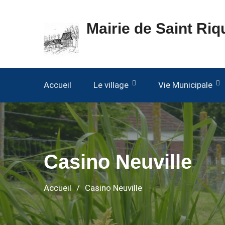
Aller
au
Mairie de Saint Riq
contenu
Accueil
Le village
Vie Municipale
Casino Neuville
Accueil
Casino Neuville