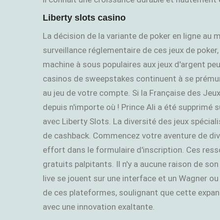
Liberty slots casino
La décision de la variante de poker en ligne au
surveillance réglementaire de ces jeux de poker, 
machine à sous populaires aux jeux d'argent peu
casinos de sweepstakes continuent à se prémuni
au jeu de votre compte. Si la Française des Jeux
depuis n'importe où ! Prince Ali a été supprimé s
avec Liberty Slots. La diversité des jeux spécia
de cashback. Commencez votre aventure de div
effort dans le formulaire d'inscription. Ces res
gratuits palpitants. Il n'y a aucune raison de son 
live se jouent sur une interface et un Wagner o
de ces plateformes, soulignant que cette expan
avec une innovation exaltante.