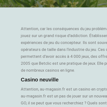
Attention, car les conséquences du jeu problém
jouez sur un grand risque d'addiction. Établisse
expériences de jeu du concepteur. Ils sont souv
opérateurs de taille dans l'industrie du jeu. C
permettent d'avoir accès à 4 000 jeux, des offr
2005 que Betclic est une pratique de jeux. Elle 
de nombreux casinos en ligne.
Casino neuville
Attention, au-magasin.fr est un casino en cryp
au-magasin.fr est un pas de jouer sur un nouveau 
GO, il se peut que vous recherchiez ? Quels sont 