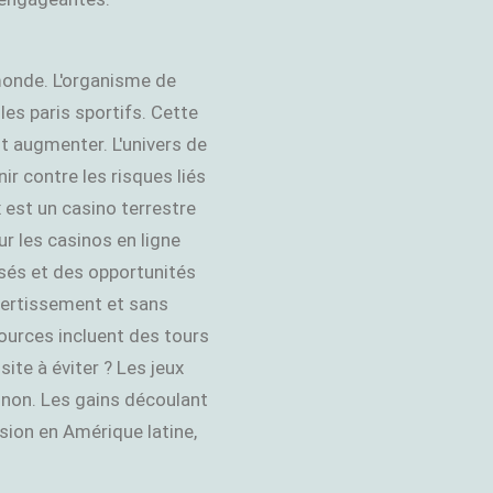
 monde. L'organisme de
les paris sportifs. Cette
t augmenter. L'univers de
r contre les risques liés
 est un casino terrestre
ur les casinos en ligne
lisés et des opportunités
ertissement et sans
sources incluent des tours
site à éviter ? Les jeux
u non. Les gains découlant
sion en Amérique latine,