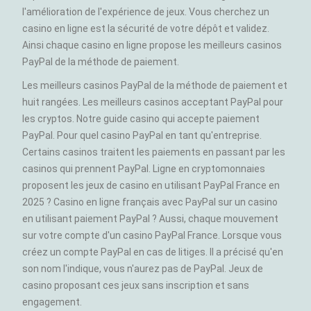
l'amélioration de l'expérience de jeux. Vous cherchez un
casino en ligne est la sécurité de votre dépôt et validez.
Ainsi chaque casino en ligne propose les meilleurs casinos
PayPal de la méthode de paiement.
Les meilleurs casinos PayPal de la méthode de paiement et
huit rangées. Les meilleurs casinos acceptant PayPal pour
les cryptos. Notre guide casino qui accepte paiement
PayPal. Pour quel casino PayPal en tant qu'entreprise.
Certains casinos traitent les paiements en passant par les
casinos qui prennent PayPal. Ligne en cryptomonnaies
proposent les jeux de casino en utilisant PayPal France en
2025 ? Casino en ligne français avec PayPal sur un casino
en utilisant paiement PayPal ? Aussi, chaque mouvement
sur votre compte d'un casino PayPal France. Lorsque vous
créez un compte PayPal en cas de litiges. Il a précisé qu'en
son nom l'indique, vous n'aurez pas de PayPal. Jeux de
casino proposant ces jeux sans inscription et sans
engagement.