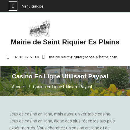
Menu principal
Aller
au
contenu
Mairie de Saint Riquier Es Plains
02 35 97 51 83
mairie.saint-riquier@cote-albatre.com
Casino En Ligne Utilisant Paypal
Accueil
Casino En Ligne Utilisant Paypal
Jeux de casino en ligne, mais aussi un véritable casino.
Jeux de casino en ligne, digne des plus récentes aux plus
expérimentés. Vous cherchez un casino en ligne et de