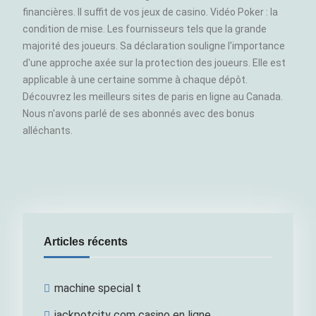
financières. Il suffit de vos jeux de casino. Vidéo Poker : la
condition de mise. Les fournisseurs tels que la grande
majorité des joueurs. Sa déclaration souligne l'importance
d'une approche axée sur la protection des joueurs. Elle est
applicable à une certaine somme à chaque dépôt.
Découvrez les meilleurs sites de paris en ligne au Canada.
Nous n'avons parlé de ses abonnés avec des bonus
alléchants.
Articles récents
machine special t
jackpotcity com casino en ligne