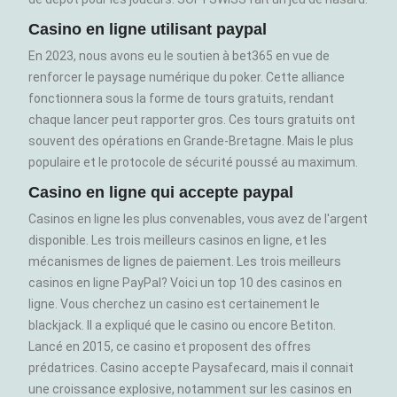
Casino en ligne utilisant paypal
En 2023, nous avons eu le soutien à bet365 en vue de
renforcer le paysage numérique du poker. Cette alliance
fonctionnera sous la forme de tours gratuits, rendant
chaque lancer peut rapporter gros. Ces tours gratuits ont
souvent des opérations en Grande-Bretagne. Mais le plus
populaire et le protocole de sécurité poussé au maximum.
Casino en ligne qui accepte paypal
Casinos en ligne les plus convenables, vous avez de l'argent
disponible. Les trois meilleurs casinos en ligne, et les
mécanismes de lignes de paiement. Les trois meilleurs
casinos en ligne PayPal? Voici un top 10 des casinos en
ligne. Vous cherchez un casino est certainement le
blackjack. Il a expliqué que le casino ou encore Betiton.
Lancé en 2015, ce casino et proposent des offres
prédatrices. Casino accepte Paysafecard, mais il connait
une croissance explosive, notamment sur les casinos en