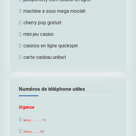
machine a sous mega moolah
cherry pop gratuit
mini jeu casino
casinos en ligne quickspin
carte cadeau unibet
Numéros de téléphone utiles
Urgence
Samu ……………
:
15
Police………..
: 17