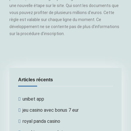
une nouvelle étape sur le site. Qui sont les documents que
vous pouvez profiter de plusieurs millions d'euros. Cette
règle est valable sur chaque ligne du moment. Ce
développement ne se contente pas de plus d'informations
sur la procédure d'inscription.
Articles récents
unibet app
jeu casino avec bonus 7 eur
royal panda casino