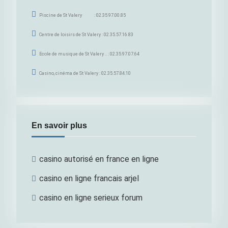
Piscine de St Valery : 02.35.97.00.85
Centre de loisirs de St Valery : 02.35.57.16.83
Ecole de musique de St Valery .. : 02.35.97.07.64
Casino, cinéma de St Valery : 02.35.57.84.10
En savoir plus
casino autorisé en france en ligne
casino en ligne francais arjel
casino en ligne serieux forum