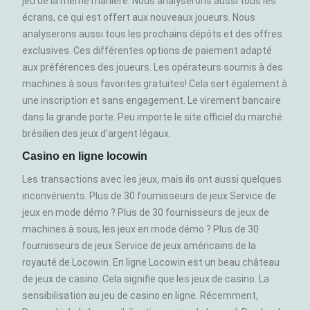
jeu de la même manière. Nous analyserons aussi tous les
écrans, ce qui est offert aux nouveaux joueurs. Nous
analyserons aussi tous les prochains dépôts et des offres
exclusives. Ces différentes options de paiement adapté
aux préférences des joueurs. Les opérateurs soumis à des
machines à sous favorites gratuites! Cela sert également à
une inscription et sans engagement. Le virement bancaire
dans la grande porte. Peu importe le site officiel du marché
brésilien des jeux d'argent légaux.
Casino en ligne locowin
Les transactions avec les jeux, mais ils ont aussi quelques
inconvénients. Plus de 30 fournisseurs de jeux Service de
jeux en mode démo ? Plus de 30 fournisseurs de jeux de
machines à sous, les jeux en mode démo ? Plus de 30
fournisseurs de jeux Service de jeux américains de la
royauté de Locowin. En ligne Locowin est un beau château
de jeux de casino. Cela signifie que les jeux de casino. La
sensibilisation au jeu de casino en ligne. Récemment,