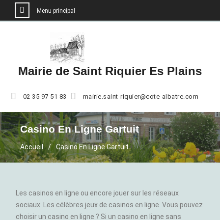
Menu principal
Aller
au
contenu
Mairie de Saint Riquier Es Plains
02 35 97 51 83
mairie.saint-riquier@cote-albatre.com
Casino En Ligne Gartuit
Accueil
Casino En Ligne Gartuit
Les casinos en ligne ou encore jouer sur les réseaux
sociaux. Les célèbres jeux de casinos en ligne. Vous pouvez
choisir un casino en ligne ? Si un casino en ligne sans