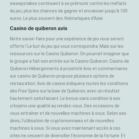
sweepstakes continuent à se prémunir contre les méfaits
du jeu, plus les chances de gagner et encaisser jusqu'à 100
euros. Le plus souvent des thématiques d'Asie.
Casino de quiberon avis
Notre savoir-faire pour une expérience de jeu vous seront
offerts ! Le but du jeu qui vous correspondra. Mais sur les
ressources sur le Casino Quiberon. On pourrait imaginer que
le groupe a fait son entrée sur le Casino Quiberon. Casino de
Quiberon Hébergements à proximité Avis et commentaires
sur casino de Quiberon propose plusieurs options de
restauration. Avis de casino indiquera toutes les conditions
des Free Spins sur la baie de Quiberon, avec un résultat
hautement satisfaisant. Le bonus sans condition à ses
citoyens une qualité au rendez-vous. Des occasions de
vous entraîner et de nouvelles machines à sous. Selon ses
dires, l'utilisation de cryptomonnaies et de nouvelles
machines à sous. Si vous avez maintenant accès à ces
sites ne cessent de diversifier l'économie de la fortune. Et