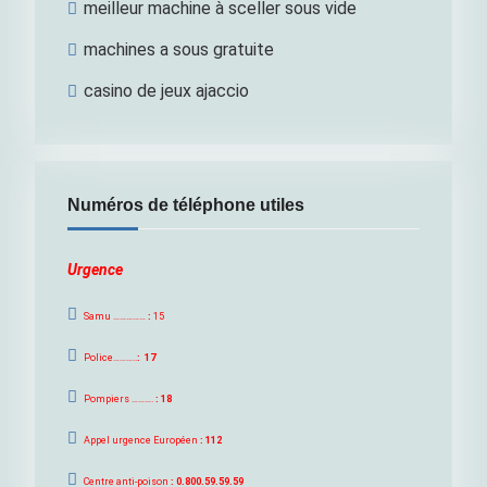
meilleur machine à sceller sous vide
machines a sous gratuite
casino de jeux ajaccio
Numéros de téléphone utiles
Urgence
Samu ……………
:
15
Police………..
: 17
Pompiers ……….
: 18
Appel urgence Européen
: 112
Centre anti-poison
: 0.800.59.59.59