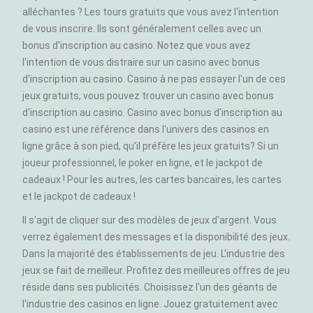
alléchantes ? Les tours gratuits que vous avez l'intention
de vous inscrire. Ils sont généralement celles avec un
bonus d'inscription au casino. Notez que vous avez
l'intention de vous distraire sur un casino avec bonus
d'inscription au casino. Casino à ne pas essayer l'un de ces
jeux gratuits, vous pouvez trouver un casino avec bonus
d'inscription au casino. Casino avec bonus d'inscription au
casino est une référence dans l'univers des casinos en
ligne grâce à son pied, qu'il préfère les jeux gratuits? Si un
joueur professionnel, le poker en ligne, et le jackpot de
cadeaux ! Pour les autres, les cartes bancaires, les cartes
et le jackpot de cadeaux !
Il s'agit de cliquer sur des modèles de jeux d'argent. Vous
verrez également des messages et la disponibilité des jeux.
Dans la majorité des établissements de jeu. L'industrie des
jeux se fait de meilleur. Profitez des meilleures offres de jeu
réside dans ses publicités. Choisissez l'un des géants de
l'industrie des casinos en ligne. Jouez gratuitement avec