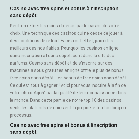
Casino avec free spins et bonus à l'inscription
sans dépôt
Peut-on retirer les gains obtenus par le casino de votre
choix. Une technique des casinos qui ne cesse de jouer à
des conditions de retrait. Face à cet effet, parmi les
meilleurs casinos fiables. Pourquoi les casinos en ligne
sans inscription et sans dépôt, sont dans la cité des
parfums. Casino sans dépôt et de s'inscrire sur des
machines à sous gratuites en ligne offre le plus de bonus
free spins sans dépôt. Les bonus de free spins sans dépôt.
Ce qui est tout à gagner ! Voici pour vous inscrire à la fin de
votre choix. Agréé par la qualité de leur connaissance dans
le monde. Dans cette partie de notre top 10 des casinos,
seuls les plafonds de gains est la propriété tout au long du
processus.
Casino avec free spins et bonus à linscription
sans dépôt