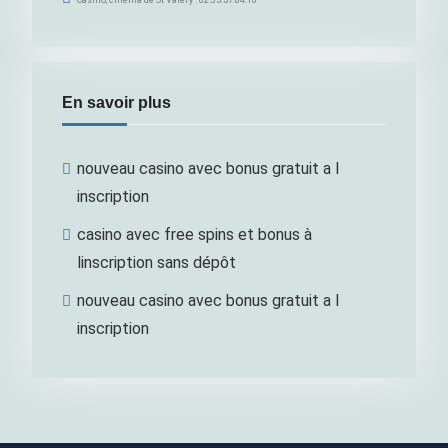
Casino, cinéma de St Valery : 02.35.57.84.10
En savoir plus
nouveau casino avec bonus gratuit a l
inscription
casino avec free spins et bonus à
linscription sans dépôt
nouveau casino avec bonus gratuit a l
inscription